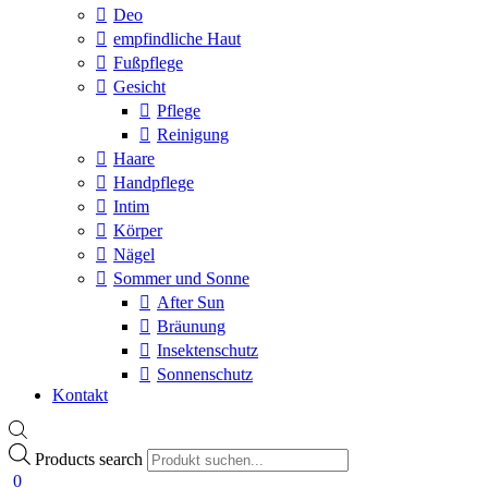
Deo
empfindliche Haut
Fußpflege
Gesicht
Pflege
Reinigung
Haare
Handpflege
Intim
Körper
Nägel
Sommer und Sonne
After Sun
Bräunung
Insektenschutz
Sonnenschutz
Kontakt
Products search
0