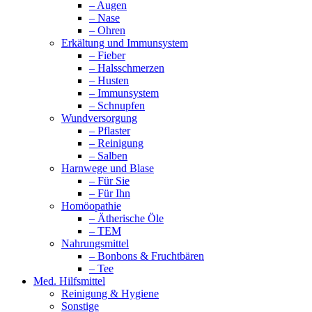
– Augen
– Nase
– Ohren
Erkältung und Immunsystem
– Fieber
– Halsschmerzen
– Husten
– Immunsystem
– Schnupfen
Wundversorgung
– Pflaster
– Reinigung
– Salben
Harnwege und Blase
– Für Sie
– Für Ihn
Homöopathie
– Ätherische Öle
– TEM
Nahrungsmittel
– Bonbons & Fruchtbären
– Tee
Med. Hilfsmittel
Reinigung & Hygiene
Sonstige