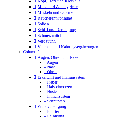
Kopf, Herz und Kreislauf
Mund und Zahnhygiene
Muskeln und Gelenke
Raucherentwöhnung
Salben
Schlaf und Beruhigung
Schmerzmittel
Verdauung
Vitamine und Nahrungsergänzungen
Column 2
Augen, Ohren und Nase
– Augen
– Nase
– Ohren
Erkältung und Immunsystem
– Fieber
– Halsschmerzen
– Husten
– Immunsystem
– Schnupfen
Wundversorgung
– Pflaster
– Reinigung