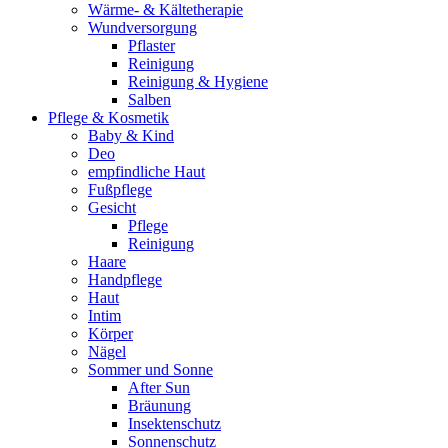
Wärme- & Kältetherapie
Wundversorgung
Pflaster
Reinigung
Reinigung & Hygiene
Salben
Pflege & Kosmetik
Baby & Kind
Deo
empfindliche Haut
Fußpflege
Gesicht
Pflege
Reinigung
Haare
Handpflege
Haut
Intim
Körper
Nägel
Sommer und Sonne
After Sun
Bräunung
Insektenschutz
Sonnenschutz