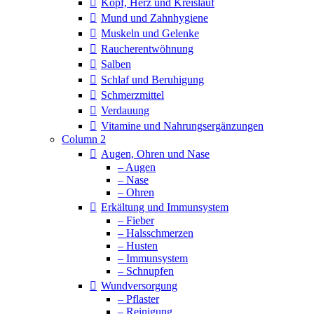
Kopf, Herz und Kreislauf
Mund und Zahnhygiene
Muskeln und Gelenke
Raucherentwöhnung
Salben
Schlaf und Beruhigung
Schmerzmittel
Verdauung
Vitamine und Nahrungsergänzungen
Column 2
Augen, Ohren und Nase
– Augen
– Nase
– Ohren
Erkältung und Immunsystem
– Fieber
– Halsschmerzen
– Husten
– Immunsystem
– Schnupfen
Wundversorgung
– Pflaster
– Reinigung