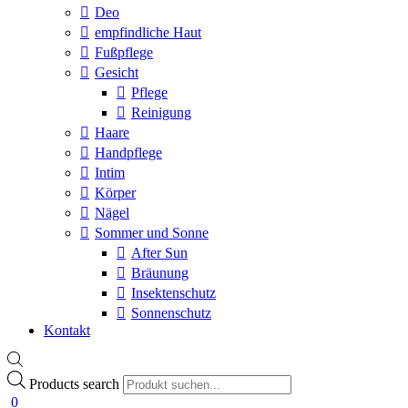
Deo
empfindliche Haut
Fußpflege
Gesicht
Pflege
Reinigung
Haare
Handpflege
Intim
Körper
Nägel
Sommer und Sonne
After Sun
Bräunung
Insektenschutz
Sonnenschutz
Kontakt
Products search
0