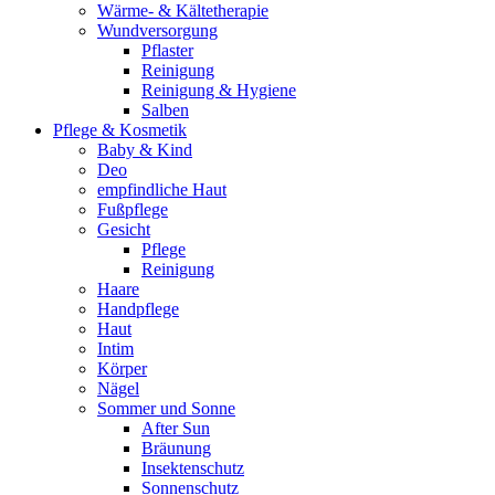
Wärme- & Kältetherapie
Wundversorgung
Pflaster
Reinigung
Reinigung & Hygiene
Salben
Pflege & Kosmetik
Baby & Kind
Deo
empfindliche Haut
Fußpflege
Gesicht
Pflege
Reinigung
Haare
Handpflege
Haut
Intim
Körper
Nägel
Sommer und Sonne
After Sun
Bräunung
Insektenschutz
Sonnenschutz