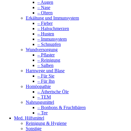
– Augen
– Nase
– Ohren
Erkältung und Immunsystem
– Fieber
– Halsschmerzen
– Husten
– Immunsystem
– Schnupfen
Wundversorgung
– Pflaster
– Reinigung
– Salben
Harnwege und Blase
– Für Sie
– Für Ihn
Homöopathie
– Ätherische Öle
– TEM
Nahrungsmittel
– Bonbons & Fruchtbären
– Tee
Med. Hilfsmittel
Reinigung & Hygiene
Sonstige