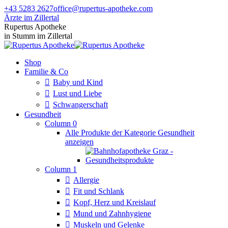
Zum
+43 5283 2627
office@rupertus-apotheke.com
Inhalt
Ärzte im Zillertal
springen
Facebook
Instagram
Rupertus Apotheke
page
page
in Stumm im Zillertal
opens
opens
in
in
Shop
new
new
Familie & Co
window
window
Baby und Kind
Lust und Liebe
Schwangerschaft
Gesundheit
Column 0
Alle Produkte der Kategorie Gesundheit
anzeigen
Column 1
Allergie
Fit und Schlank
Kopf, Herz und Kreislauf
Mund und Zahnhygiene
Muskeln und Gelenke