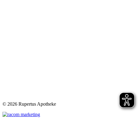
©
2026 Rupertus Apotheke
t
T