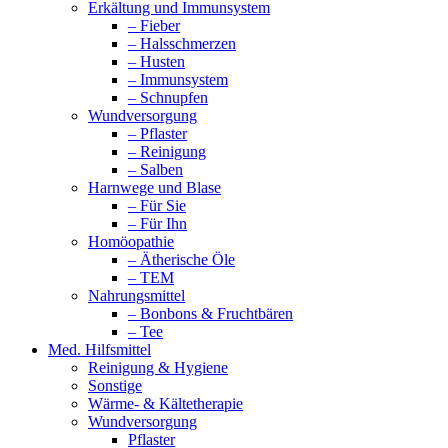
Erkältung und Immunsystem
– Fieber
– Halsschmerzen
– Husten
– Immunsystem
– Schnupfen
Wundversorgung
– Pflaster
– Reinigung
– Salben
Harnwege und Blase
– Für Sie
– Für Ihn
Homöopathie
– Ätherische Öle
– TEM
Nahrungsmittel
– Bonbons & Fruchtbären
– Tee
Med. Hilfsmittel
Reinigung & Hygiene
Sonstige
Wärme- & Kältetherapie
Wundversorgung
Pflaster