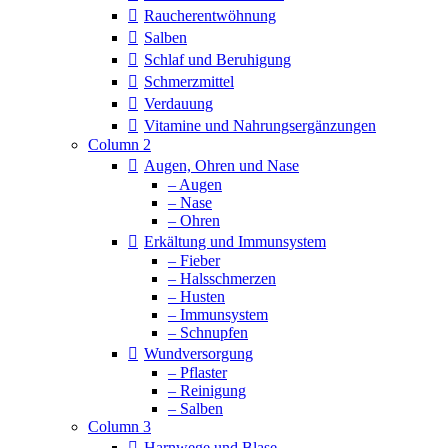
Raucherentwöhnung
Salben
Schlaf und Beruhigung
Schmerzmittel
Verdauung
Vitamine und Nahrungsergänzungen
Column 2
Augen, Ohren und Nase
– Augen
– Nase
– Ohren
Erkältung und Immunsystem
– Fieber
– Halsschmerzen
– Husten
– Immunsystem
– Schnupfen
Wundversorgung
– Pflaster
– Reinigung
– Salben
Column 3
Harnwege und Blase