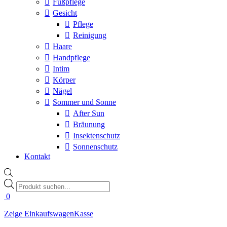
Fußpflege
Gesicht
Pflege
Reinigung
Haare
Handpflege
Intim
Körper
Nägel
Sommer und Sonne
After Sun
Bräunung
Insektenschutz
Sonnenschutz
Kontakt
Products
search
0
Zeige Einkaufswagen
Kasse