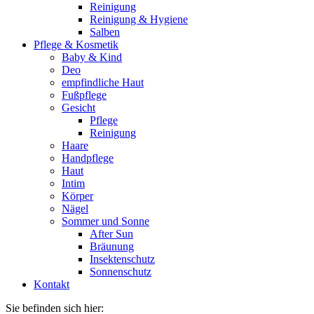
Reinigung
Reinigung & Hygiene
Salben
Pflege & Kosmetik
Baby & Kind
Deo
empfindliche Haut
Fußpflege
Gesicht
Pflege
Reinigung
Haare
Handpflege
Haut
Intim
Körper
Nägel
Sommer und Sonne
After Sun
Bräunung
Insektenschutz
Sonnenschutz
Kontakt
Sie befinden sich hier: