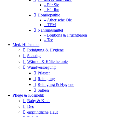
– Für Sie
– Für Ihn
Homöopathie
– Ätherische Öle
– TEM
Nahrungsmittel
– Bonbons & Fruchtbären
– Tee
Med. Hilfsmittel
Reinigung & Hygiene
Sonstige
Wärme- & Kältetherapie
Wundversorgung
Pflaster
Reinigung
Reinigung & Hygiene
Salben
Pflege & Kosmetik
Baby & Kind
Deo
empfindliche Haut