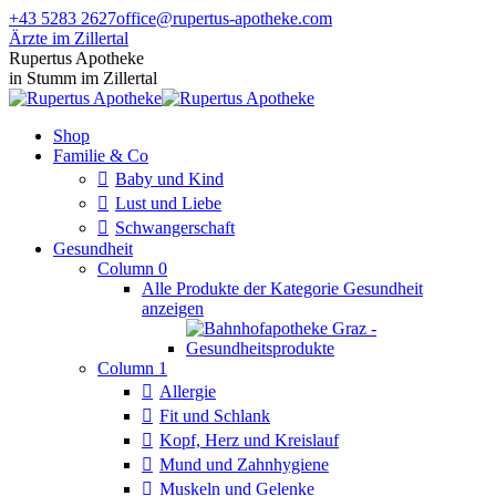
Zum
+43 5283 2627
office@rupertus-apotheke.com
Inhalt
Ärzte im Zillertal
springen
Facebook
Instagram
Rupertus Apotheke
page
page
in Stumm im Zillertal
opens
opens
in
in
Shop
new
new
Familie & Co
window
window
Baby und Kind
Lust und Liebe
Schwangerschaft
Gesundheit
Column 0
Alle Produkte der Kategorie Gesundheit
anzeigen
Column 1
Allergie
Fit und Schlank
Kopf, Herz und Kreislauf
Mund und Zahnhygiene
Muskeln und Gelenke