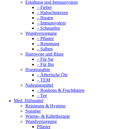
Erkältung und Immunsystem
– Fieber
– Halsschmerzen
– Husten
– Immunsystem
– Schnupfen
Wundversorgung
– Pflaster
– Reinigung
– Salben
Harnwege und Blase
– Für Sie
– Für Ihn
Homöopathie
– Ätherische Öle
– TEM
Nahrungsmittel
– Bonbons & Fruchtbären
– Tee
Med. Hilfsmittel
Reinigung & Hygiene
Sonstige
Wärme- & Kältetherapie
Wundversorgung
Pflaster