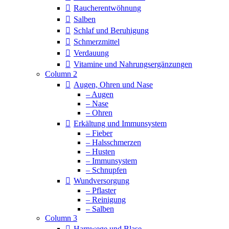
Raucherentwöhnung
Salben
Schlaf und Beruhigung
Schmerzmittel
Verdauung
Vitamine und Nahrungsergänzungen
Column 2
Augen, Ohren und Nase
– Augen
– Nase
– Ohren
Erkältung und Immunsystem
– Fieber
– Halsschmerzen
– Husten
– Immunsystem
– Schnupfen
Wundversorgung
– Pflaster
– Reinigung
– Salben
Column 3
Harnwege und Blase