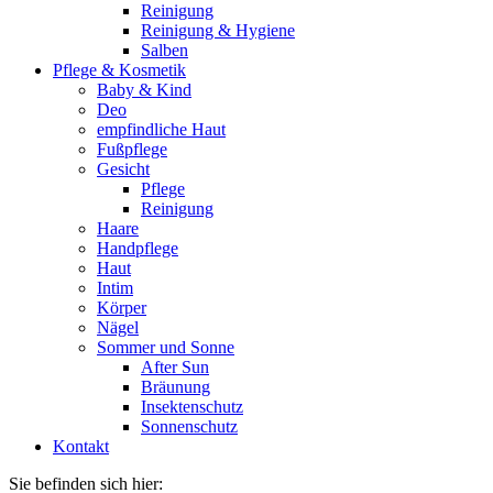
Reinigung
Reinigung & Hygiene
Salben
Pflege & Kosmetik
Baby & Kind
Deo
empfindliche Haut
Fußpflege
Gesicht
Pflege
Reinigung
Haare
Handpflege
Haut
Intim
Körper
Nägel
Sommer und Sonne
After Sun
Bräunung
Insektenschutz
Sonnenschutz
Kontakt
Sie befinden sich hier: