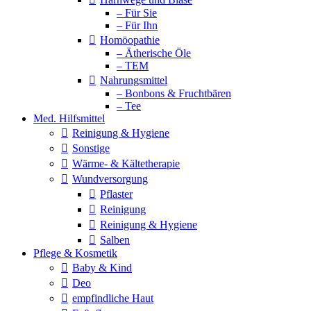
– Für Sie
– Für Ihn
Homöopathie
– Ätherische Öle
– TEM
Nahrungsmittel
– Bonbons & Fruchtbären
– Tee
Med. Hilfsmittel
Reinigung & Hygiene
Sonstige
Wärme- & Kältetherapie
Wundversorgung
Pflaster
Reinigung
Reinigung & Hygiene
Salben
Pflege & Kosmetik
Baby & Kind
Deo
empfindliche Haut