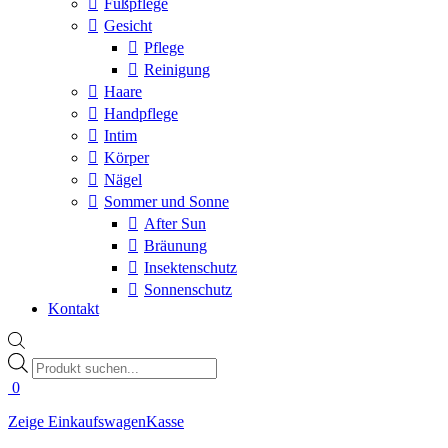
Fußpflege
Gesicht
Pflege
Reinigung
Haare
Handpflege
Intim
Körper
Nägel
Sommer und Sonne
After Sun
Bräunung
Insektenschutz
Sonnenschutz
Kontakt
Products
search
0
Zeige Einkaufswagen
Kasse