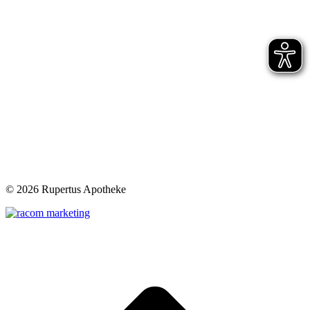
©
2026 Rupertus Apotheke
t
T