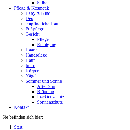
Salben
Pflege & Kosmetik
Baby & Kind
Deo
empfindliche Haut
Fußpflege
Gesicht
Pflege
Reinigung
Haare
Handpflege
Haut
Intim
Körper
Nägel
Sommer und Sonne
After Sun
Bräunung
Insektenschutz
Sonnenschutz
Kontakt
Sie befinden sich hier:
Start