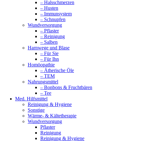
– Halsschmerzen
– Husten
– Immunsystem
– Schnupfen
Wundversorgung
– Pflaster
– Reinigung
– Salben
Harnwege und Blase
– Für Sie
– Für Ihn
Homöopathie
– Ätherische Öle
– TEM
Nahrungsmittel
– Bonbons & Fruchtbären
– Tee
Med. Hilfsmittel
Reinigung & Hygiene
Sonstige
Wärme- & Kältetherapie
Wundversorgung
Pflaster
Reinigung
Reinigung & Hygiene