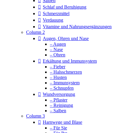
Salben
Schlaf und Beruhigung
Schmerzmittel
Verdauung
Vitamine und Nahrungsergänzungen
Column 2
Augen, Ohren und Nase
– Augen
– Nase
– Ohren
Erkältung und Immunsystem
– Fieber
– Halsschmerzen
– Husten
– Immunsystem
– Schnupfen
Wundversorgung
– Pflaster
– Reinigung
– Salben
Column 3
Harnwege und Blase
– Für Sie