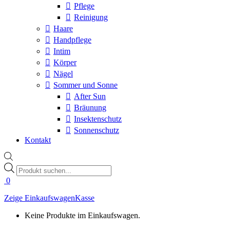
Pflege
Reinigung
Haare
Handpflege
Intim
Körper
Nägel
Sommer und Sonne
After Sun
Bräunung
Insektenschutz
Sonnenschutz
Kontakt
Products
search
0
Zeige Einkaufswagen
Kasse
Keine Produkte im Einkaufswagen.