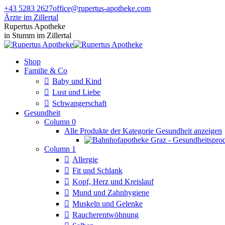
Zum
+43 5283 2627
office@rupertus-apotheke.com
Inhalt
Ärzte im Zillertal
springen
Facebook
Instagram
Rupertus Apotheke
page
page
in Stumm im Zillertal
opens
opens
in
in
Shop
new
new
Familie & Co
window
window
Baby und Kind
Lust und Liebe
Schwangerschaft
Gesundheit
Column 0
Alle Produkte der Kategorie Gesundheit anzeigen
Column 1
Allergie
Fit und Schlank
Kopf, Herz und Kreislauf
Mund und Zahnhygiene
Muskeln und Gelenke
Raucherentwöhnung