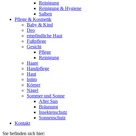
Reinigung
Reinigung & Hygiene
Salben
Pflege & Kosmetik
Baby & Kind
Deo
empfindliche Haut
Fußpflege
Gesicht
Pflege
Reinigung
Haare
Handpflege
Haut
Intim
Körper
Nägel
Sommer und Sonne
After Sun
Bräunung
Insektenschutz
Sonnenschutz
Kontakt
Sie befinden sich hier: