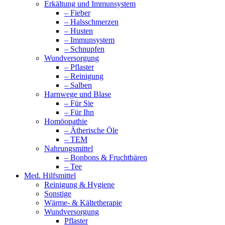
Erkältung und Immunsystem
– Fieber
– Halsschmerzen
– Husten
– Immunsystem
– Schnupfen
Wundversorgung
– Pflaster
– Reinigung
– Salben
Harnwege und Blase
– Für Sie
– Für Ihn
Homöopathie
– Ätherische Öle
– TEM
Nahrungsmittel
– Bonbons & Fruchtbären
– Tee
Med. Hilfsmittel
Reinigung & Hygiene
Sonstige
Wärme- & Kältetherapie
Wundversorgung
Pflaster