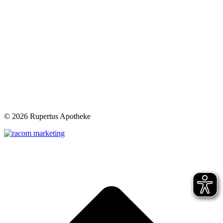
©
2026 Rupertus Apotheke
t
T