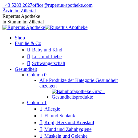
Zum
+43 5283 2627
office@rupertus-apotheke.com
Inhalt
Ärzte im Zillertal
springen
Facebook
Instagram
Rupertus Apotheke
page
page
in Stumm im Zillertal
opens
opens
in
in
Shop
new
new
Familie & Co
window
window
Baby und Kind
Lust und Liebe
Schwangerschaft
Gesundheit
Column 0
Alle Produkte der Kategorie Gesundheit
anzeigen
Column 1
Allergie
Fit und Schlank
Kopf, Herz und Kreislauf
Mund und Zahnhygiene
Muskeln und Gelenke