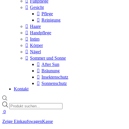
Fußpflege
Gesicht
Pflege
Reinigung
Haare
Handpflege
Intim
Körper
Nägel
Sommer und Sonne
After Sun
Bräunung
Insektenschutz
Sonnenschutz
Kontakt
Products
search
0
Zeige Einkaufswagen
Kasse