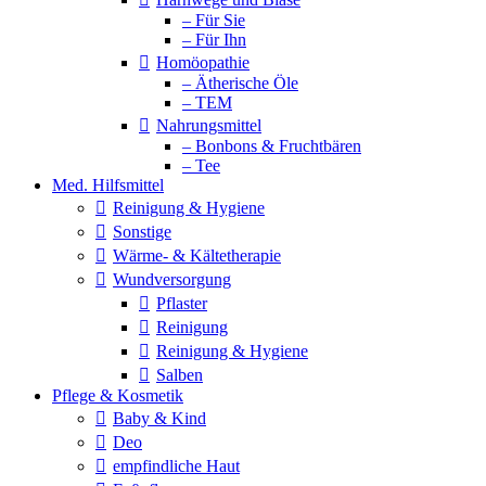
– Für Sie
– Für Ihn
Homöopathie
– Ätherische Öle
– TEM
Nahrungsmittel
– Bonbons & Fruchtbären
– Tee
Med. Hilfsmittel
Reinigung & Hygiene
Sonstige
Wärme- & Kältetherapie
Wundversorgung
Pflaster
Reinigung
Reinigung & Hygiene
Salben
Pflege & Kosmetik
Baby & Kind
Deo
empfindliche Haut