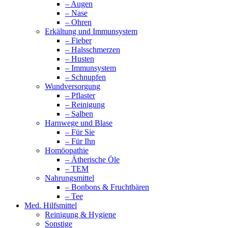
– Augen
– Nase
– Ohren
Erkältung und Immunsystem
– Fieber
– Halsschmerzen
– Husten
– Immunsystem
– Schnupfen
Wundversorgung
– Pflaster
– Reinigung
– Salben
Harnwege und Blase
– Für Sie
– Für Ihn
Homöopathie
– Ätherische Öle
– TEM
Nahrungsmittel
– Bonbons & Fruchtbären
– Tee
Med. Hilfsmittel
Reinigung & Hygiene
Sonstige