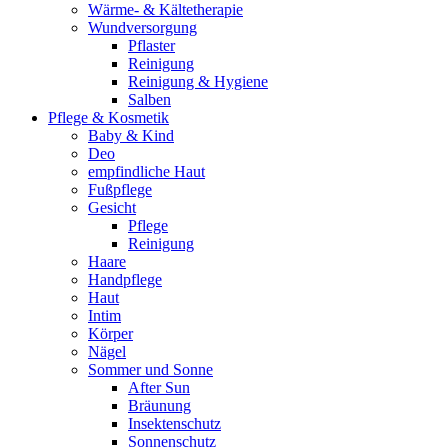
Wärme- & Kältetherapie
Wundversorgung
Pflaster
Reinigung
Reinigung & Hygiene
Salben
Pflege & Kosmetik
Baby & Kind
Deo
empfindliche Haut
Fußpflege
Gesicht
Pflege
Reinigung
Haare
Handpflege
Haut
Intim
Körper
Nägel
Sommer und Sonne
After Sun
Bräunung
Insektenschutz
Sonnenschutz