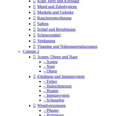
Kopf, Herz und Kreislauf
Mund und Zahnhygiene
Muskeln und Gelenke
Raucherentwöhnung
Salben
Schlaf und Beruhigung
Schmerzmittel
Verdauung
Vitamine und Nahrungsergänzungen
Column 2
Augen, Ohren und Nase
– Augen
– Nase
– Ohren
Erkältung und Immunsystem
– Fieber
– Halsschmerzen
– Husten
– Immunsystem
– Schnupfen
Wundversorgung
– Pflaster
– Reinigung