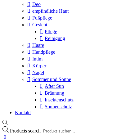
Deo
empfindliche Haut
Fußpflege
Gesicht
Pflege
Reinigung
Haare
Handpflege
Intim
Körper
Nägel
Sommer und Sonne
After Sun
Bräunung
Insektenschutz
Sonnenschutz
Kontakt
Products search
0