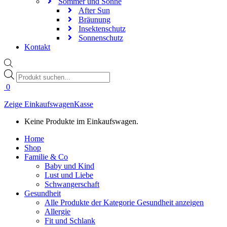
Sommer und Sonne
After Sun
Bräunung
Insektenschutz
Sonnenschutz
Kontakt
Products
search
0
Zeige Einkaufswagen
Kasse
Keine Produkte im Einkaufswagen.
Home
Shop
Familie & Co
Baby und Kind
Lust und Liebe
Schwangerschaft
Gesundheit
Alle Produkte der Kategorie Gesundheit anzeigen
Allergie
Fit und Schlank