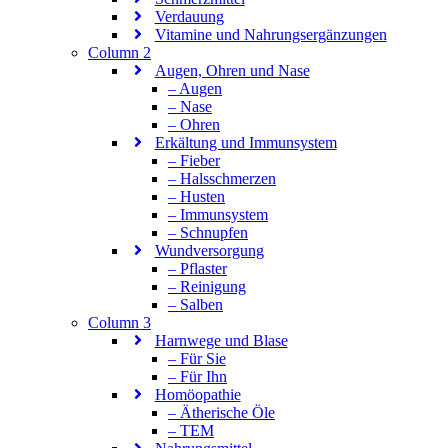
Verdauung
Vitamine und Nahrungsergänzungen
Column 2
Augen, Ohren und Nase
– Augen
– Nase
– Ohren
Erkältung und Immunsystem
– Fieber
– Halsschmerzen
– Husten
– Immunsystem
– Schnupfen
Wundversorgung
– Pflaster
– Reinigung
– Salben
Column 3
Harnwege und Blase
– Für Sie
– Für Ihn
Homöopathie
– Ätherische Öle
– TEM