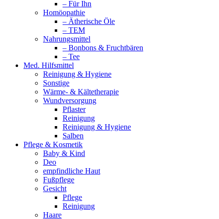
– Für Ihn
Homöopathie
– Ätherische Öle
– TEM
Nahrungsmittel
– Bonbons & Fruchtbären
– Tee
Med. Hilfsmittel
Reinigung & Hygiene
Sonstige
Wärme- & Kältetherapie
Wundversorgung
Pflaster
Reinigung
Reinigung & Hygiene
Salben
Pflege & Kosmetik
Baby & Kind
Deo
empfindliche Haut
Fußpflege
Gesicht
Pflege
Reinigung
Haare