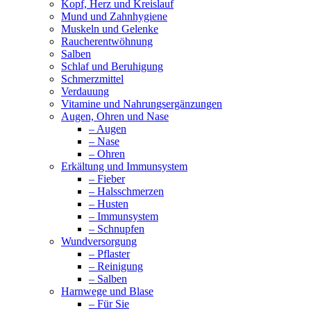
Kopf, Herz und Kreislauf
Mund und Zahnhygiene
Muskeln und Gelenke
Raucherentwöhnung
Salben
Schlaf und Beruhigung
Schmerzmittel
Verdauung
Vitamine und Nahrungsergänzungen
Augen, Ohren und Nase
– Augen
– Nase
– Ohren
Erkältung und Immunsystem
– Fieber
– Halsschmerzen
– Husten
– Immunsystem
– Schnupfen
Wundversorgung
– Pflaster
– Reinigung
– Salben
Harnwege und Blase
– Für Sie