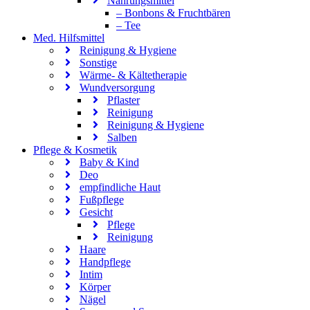
Nahrungsmittel
– Bonbons & Fruchtbären
– Tee
Med. Hilfsmittel
Reinigung & Hygiene
Sonstige
Wärme- & Kältetherapie
Wundversorgung
Pflaster
Reinigung
Reinigung & Hygiene
Salben
Pflege & Kosmetik
Baby & Kind
Deo
empfindliche Haut
Fußpflege
Gesicht
Pflege
Reinigung
Haare
Handpflege
Intim
Körper
Nägel