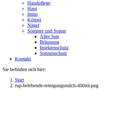
Handpflege
Haut
Intim
Körper
Nägel
Sommer und Sonne
After Sun
Bräunung
Insektenschutz
Sonnenschutz
Kontakt
Sie befinden sich hier:
Start
rup-belebende-reinigungsmilch-400ml.png