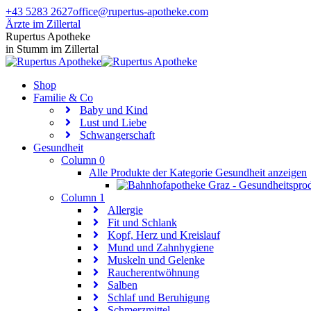
Zum
+43 5283 2627
office@rupertus-apotheke.com
Inhalt
Ärzte im Zillertal
springen
Facebook
Instagram
Rupertus Apotheke
page
page
in Stumm im Zillertal
opens
opens
in
in
Shop
new
new
Familie & Co
window
window
Baby und Kind
Lust und Liebe
Schwangerschaft
Gesundheit
Column 0
Alle Produkte der Kategorie Gesundheit anzeigen
Column 1
Allergie
Fit und Schlank
Kopf, Herz und Kreislauf
Mund und Zahnhygiene
Muskeln und Gelenke
Raucherentwöhnung
Salben
Schlaf und Beruhigung
Schmerzmittel