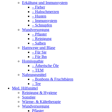
Erkältung und Immunsystem
– Fieber
– Halsschmerzen
– Husten
– Immunsystem
– Schnupfen
Wundversorgung
– Pflaster
– Reinigung
– Salben
Harnwege und Blase
– Für Sie
– Für Ihn
Homöopathie
– Ätherische Öle
– TEM
Nahrungsmittel
– Bonbons & Fruchtbären
– Tee
Med. Hilfsmittel
Reinigung & Hygiene
Sonstige
Wärme- & Kältetherapie
Wundversorgung
Pflaster