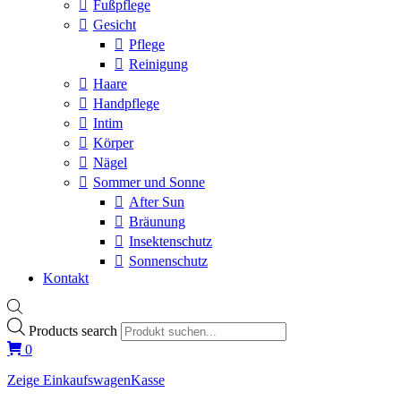
Fußpflege
Gesicht
Pflege
Reinigung
Haare
Handpflege
Intim
Körper
Nägel
Sommer und Sonne
After Sun
Bräunung
Insektenschutz
Sonnenschutz
Kontakt
Products search
0
Zeige Einkaufswagen
Kasse