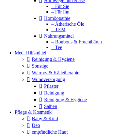
Harnwege und Blase
– Für Sie
– Für Ihn
Homöopathie
– Ätherische Öle
– TEM
Nahrungsmittel
– Bonbons & Fruchtbären
– Tee
Med. Hilfsmittel
Reinigung & Hygiene
Sonstige
Wärme- & Kältetherapie
Wundversorgung
Pflaster
Reinigung
Reinigung & Hygiene
Salben
Pflege & Kosmetik
Baby & Kind
Deo
empfindliche Haut