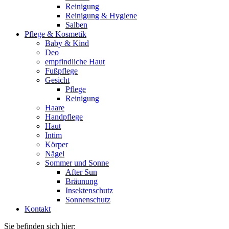
Reinigung
Reinigung & Hygiene
Salben
Pflege & Kosmetik
Baby & Kind
Deo
empfindliche Haut
Fußpflege
Gesicht
Pflege
Reinigung
Haare
Handpflege
Haut
Intim
Körper
Nägel
Sommer und Sonne
After Sun
Bräunung
Insektenschutz
Sonnenschutz
Kontakt
Sie befinden sich hier: