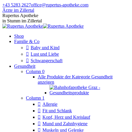
Zum
+43 5283 2627
office@rupertus-apotheke.com
Inhalt
Ärzte im Zillertal
springen
Facebook
Instagram
Rupertus Apotheke
page
page
in Stumm im Zillertal
opens
opens
in
in
Shop
new
new
Familie & Co
window
window
Baby und Kind
Lust und Liebe
Schwangerschaft
Gesundheit
Column 0
Alle Produkte der Kategorie Gesundheit
anzeigen
Column 1
Allergie
Fit und Schlank
Kopf, Herz und Kreislauf
Mund und Zahnhygiene
Muskeln und Gelenke