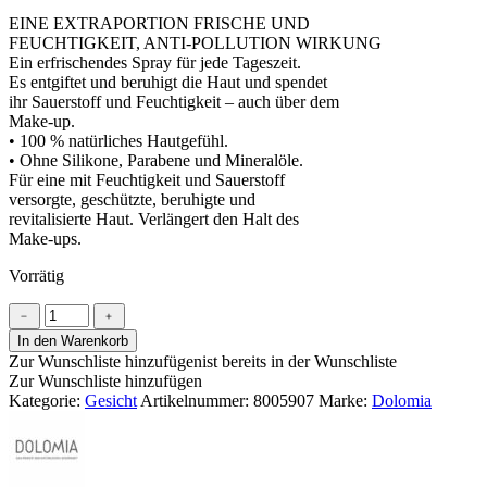
EINE EXTRAPORTION FRISCHE UND
FEUCHTIGKEIT, ANTI-POLLUTION WIRKUNG
Ein erfrischendes Spray für jede Tageszeit.
Es entgiftet und beruhigt die Haut und spendet
ihr Sauerstoff und Feuchtigkeit – auch über dem
Make-up.
• 100 % natürliches Hautgefühl.
• Ohne Silikone, Parabene und Mineralöle.
Für eine mit Feuchtigkeit und Sauerstoff
versorgte, geschützte, beruhigte und
revitalisierte Haut. Verlängert den Halt des
Make-ups.
Vorrätig
Gesichtsspray
﹣
﹢
aus
In den Warenkorb
den
Zur Wunschliste hinzufügen
ist bereits in der Wunschliste
Dolomiten
Zur Wunschliste hinzufügen
Menge
Kategorie:
Gesicht
Artikelnummer:
8005907
Marke:
Dolomia