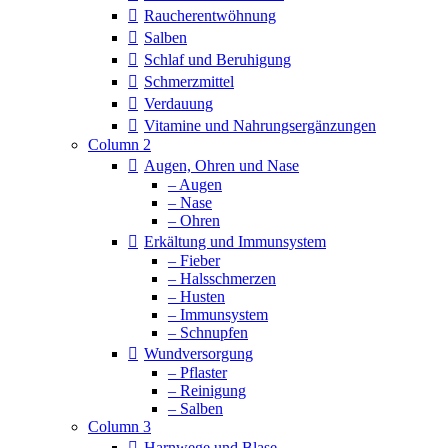
Raucherentwöhnung
Salben
Schlaf und Beruhigung
Schmerzmittel
Verdauung
Vitamine und Nahrungsergänzungen
Column 2
Augen, Ohren und Nase
– Augen
– Nase
– Ohren
Erkältung und Immunsystem
– Fieber
– Halsschmerzen
– Husten
– Immunsystem
– Schnupfen
Wundversorgung
– Pflaster
– Reinigung
– Salben
Column 3
Harnwege und Blase