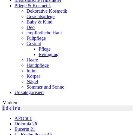
Medizinische Hilfsmittel
Pflege & Kosmetik
Dekorative Kosmetik
Gesichtspflege
Baby & Kind
Deo
empfindliche Haut
Fußpflege
Gesicht
Pflege
Reinigung
Haare
Handpflege
Intim
Körper
Nägel
Sommer und Sonne
Unkategorisiert
Marken
a
d
e
l
r
u
APOfit
1
Dolomia
26
Eucerin
21
La Roche Posay
45