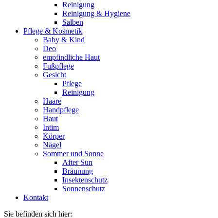
Reinigung
Reinigung & Hygiene
Salben
Pflege & Kosmetik
Baby & Kind
Deo
empfindliche Haut
Fußpflege
Gesicht
Pflege
Reinigung
Haare
Handpflege
Haut
Intim
Körper
Nägel
Sommer und Sonne
After Sun
Bräunung
Insektenschutz
Sonnenschutz
Kontakt
Sie befinden sich hier: