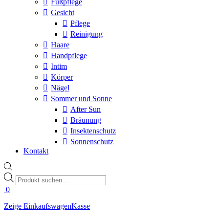
Fußpflege
Gesicht
Pflege
Reinigung
Haare
Handpflege
Intim
Körper
Nägel
Sommer und Sonne
After Sun
Bräunung
Insektenschutz
Sonnenschutz
Kontakt
Products
search
0
Zeige Einkaufswagen
Kasse