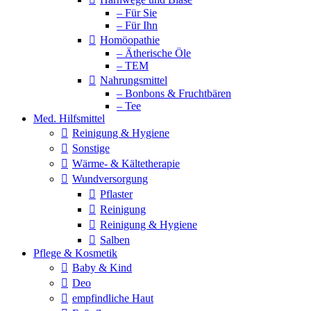
– Für Sie
– Für Ihn
Homöopathie
– Ätherische Öle
– TEM
Nahrungsmittel
– Bonbons & Fruchtbären
– Tee
Med. Hilfsmittel
Reinigung & Hygiene
Sonstige
Wärme- & Kältetherapie
Wundversorgung
Pflaster
Reinigung
Reinigung & Hygiene
Salben
Pflege & Kosmetik
Baby & Kind
Deo
empfindliche Haut