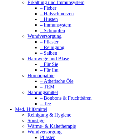
Erkältung und Immunsystem
– Fieber
– Halsschmerzen
– Husten
– Immunsystem
– Schnupfen
Wundversorgung
– Pflaster
– Reinigung
– Salben
Harnwege und Blase
– Für Sie
– Für Ihn
Homöopathie
– Ätherische Öle
– TEM
Nahrungsmittel
– Bonbons & Fruchtbären
– Tee
Med. Hilfsmittel
Reinigung & Hygiene
Sonstige
Wärme- & Kältetherapie
Wundversorgung
Pflaster