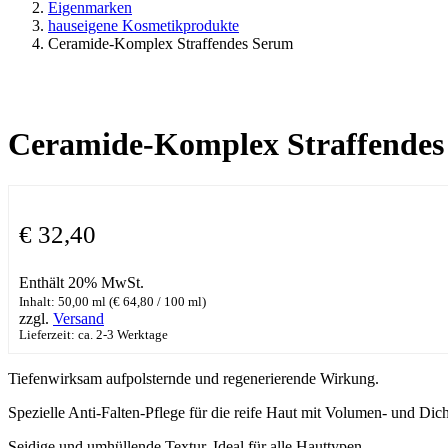
Eigenmarken
hauseigene Kosmetikprodukte
Ceramide-Komplex Straffendes Serum
Ceramide-Komplex Straffende
€
32,40
Enthält 20% MwSt.
Inhalt: 50,00 ml (
€
64,80
/ 100 ml)
zzgl.
Versand
Lieferzeit: ca. 2-3 Werktage
Tiefenwirksam aufpolsternde und regenerierende Wirkung.
Spezielle Anti-Falten-Pflege für die reife Haut mit Volumen- und Dich
Seidige und umhüllende Textur. Ideal für alle Hauttypen.