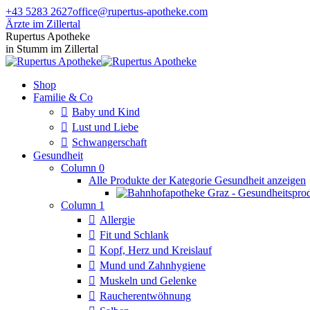
Zum
+43 5283 2627
office@rupertus-apotheke.com
Inhalt
Ärzte im Zillertal
springen
Facebook
Instagram
Rupertus Apotheke
page
page
in Stumm im Zillertal
opens
opens
in
in
Shop
new
new
Familie & Co
window
window
Baby und Kind
Lust und Liebe
Schwangerschaft
Gesundheit
Column 0
Alle Produkte der Kategorie Gesundheit anzeigen
Column 1
Allergie
Fit und Schlank
Kopf, Herz und Kreislauf
Mund und Zahnhygiene
Muskeln und Gelenke
Raucherentwöhnung