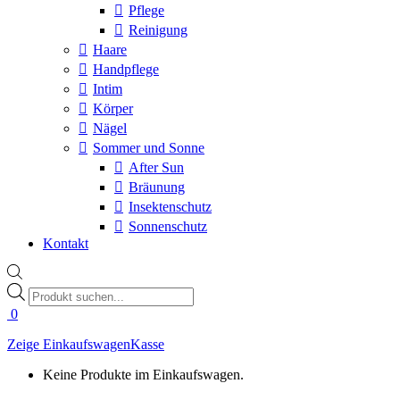
Pflege
Reinigung
Haare
Handpflege
Intim
Körper
Nägel
Sommer und Sonne
After Sun
Bräunung
Insektenschutz
Sonnenschutz
Kontakt
Products
search
0
Zeige Einkaufswagen
Kasse
Keine Produkte im Einkaufswagen.