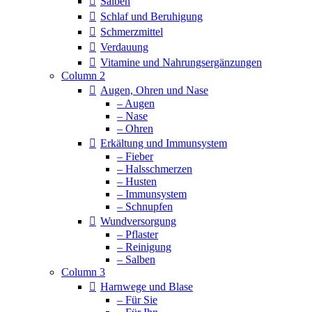
Salben
Schlaf und Beruhigung
Schmerzmittel
Verdauung
Vitamine und Nahrungsergänzungen
Column 2
Augen, Ohren und Nase
– Augen
– Nase
– Ohren
Erkältung und Immunsystem
– Fieber
– Halsschmerzen
– Husten
– Immunsystem
– Schnupfen
Wundversorgung
– Pflaster
– Reinigung
– Salben
Column 3
Harnwege und Blase
– Für Sie