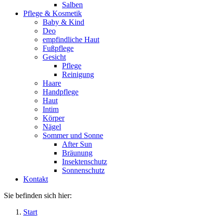
Salben
Pflege & Kosmetik
Baby & Kind
Deo
empfindliche Haut
Fußpflege
Gesicht
Pflege
Reinigung
Haare
Handpflege
Haut
Intim
Körper
Nägel
Sommer und Sonne
After Sun
Bräunung
Insektenschutz
Sonnenschutz
Kontakt
Sie befinden sich hier:
Start