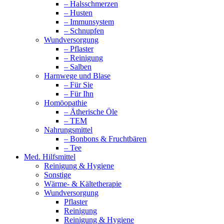
– Halsschmerzen
– Husten
– Immunsystem
– Schnupfen
Wundversorgung
– Pflaster
– Reinigung
– Salben
Harnwege und Blase
– Für Sie
– Für Ihn
Homöopathie
– Ätherische Öle
– TEM
Nahrungsmittel
– Bonbons & Fruchtbären
– Tee
Med. Hilfsmittel
Reinigung & Hygiene
Sonstige
Wärme- & Kältetherapie
Wundversorgung
Pflaster
Reinigung
Reinigung & Hygiene