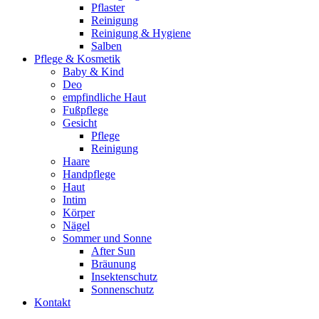
Pflaster
Reinigung
Reinigung & Hygiene
Salben
Pflege & Kosmetik
Baby & Kind
Deo
empfindliche Haut
Fußpflege
Gesicht
Pflege
Reinigung
Haare
Handpflege
Haut
Intim
Körper
Nägel
Sommer und Sonne
After Sun
Bräunung
Insektenschutz
Sonnenschutz
Kontakt