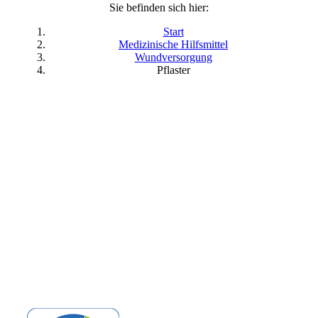
Sie befinden sich hier:
Start
Medizinische Hilfsmittel
Wundversorgung
Pflaster
Es wurden keine Produkte gefunden, die
deiner Auswahl entsprechen.