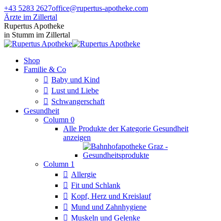
Zum
+43 5283 2627
office@rupertus-apotheke.com
Inhalt
Ärzte im Zillertal
springen
Facebook
Instagram
Rupertus Apotheke
page
page
in Stumm im Zillertal
opens
opens
in
in
Shop
new
new
Familie & Co
window
window
Baby und Kind
Lust und Liebe
Schwangerschaft
Gesundheit
Column 0
Alle Produkte der Kategorie Gesundheit
anzeigen
Column 1
Allergie
Fit und Schlank
Kopf, Herz und Kreislauf
Mund und Zahnhygiene
Muskeln und Gelenke