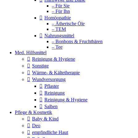
– Für Sie
– Für Ihn
Homöopathie
– Ätherische Öle
– TEM
Nahrungsmittel
– Bonbons & Fruchtbären
– Tee
Med. Hilfsmittel
Reinigung & Hygiene
Sonstige
Wärme- & Kältetherapie
Wundversorgung
Pflaster
Reinigung
Reinigung & Hygiene
Salben
Pflege & Kosmetik
Baby & Kind
Deo
empfindliche Haut