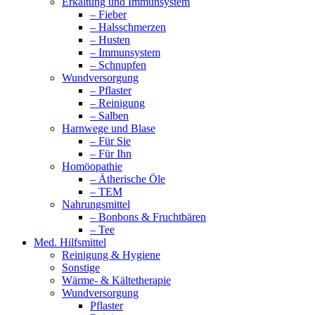
Erkältung und Immunsystem
– Fieber
– Halsschmerzen
– Husten
– Immunsystem
– Schnupfen
Wundversorgung
– Pflaster
– Reinigung
– Salben
Harnwege und Blase
– Für Sie
– Für Ihn
Homöopathie
– Ätherische Öle
– TEM
Nahrungsmittel
– Bonbons & Fruchtbären
– Tee
Med. Hilfsmittel
Reinigung & Hygiene
Sonstige
Wärme- & Kältetherapie
Wundversorgung
Pflaster