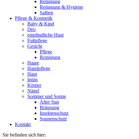
Reinigung
Reinigung & Hygiene
Salben
Pflege & Kosmetik
Baby & Kind
Deo
empfindliche Haut
Fußpflege
Gesicht
Pflege
Reinigung
Haare
Handpflege
Haut
Intim
Körper
Nägel
Sommer und Sonne
After Sun
Bräunung
Insektenschutz
Sonnenschutz
Kontakt
Sie befinden sich hier: