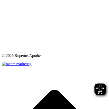
©
2026 Rupertus Apotheke
t
T