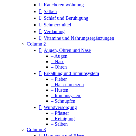
Raucherentwöhnung
Salben
Schlaf und Beruhigung
Schmerzmittel
Verdauung
Vitamine und Nahrungsergänzungen
Column 2
Augen, Ohren und Nase
– Augen
– Nase
– Ohren
Erkältung und Immunsystem
– Fieber
– Halsschmerzen
– Husten
– Immunsystem
– Schnupfen
Wundversorgung
– Pflaster
– Reinigung
– Salben
Column 3
Harnwege und Blase