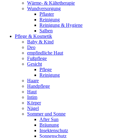
Wärme- & Kältetherapie
Wundversorgung
Pflaster
Reinigung
Reinigung & Hygiene
Salben
Pflege & Kosmetik
Baby & Kind
Deo
empfindliche Haut
Fußpflege
Gesicht
Pflege
Reinigung
Haare
Handpflege
Haut
Intim
Körper
Nägel
Sommer und Sonne
After Sun
Bräunung
Insektenschutz
Sonnenschutz