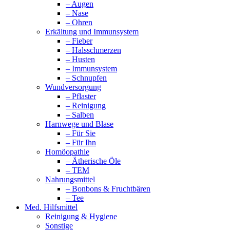
– Augen
– Nase
– Ohren
Erkältung und Immunsystem
– Fieber
– Halsschmerzen
– Husten
– Immunsystem
– Schnupfen
Wundversorgung
– Pflaster
– Reinigung
– Salben
Harnwege und Blase
– Für Sie
– Für Ihn
Homöopathie
– Ätherische Öle
– TEM
Nahrungsmittel
– Bonbons & Fruchtbären
– Tee
Med. Hilfsmittel
Reinigung & Hygiene
Sonstige