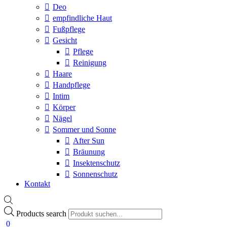
Deo
empfindliche Haut
Fußpflege
Gesicht
Pflege
Reinigung
Haare
Handpflege
Intim
Körper
Nägel
Sommer und Sonne
After Sun
Bräunung
Insektenschutz
Sonnenschutz
Kontakt
Products search
0