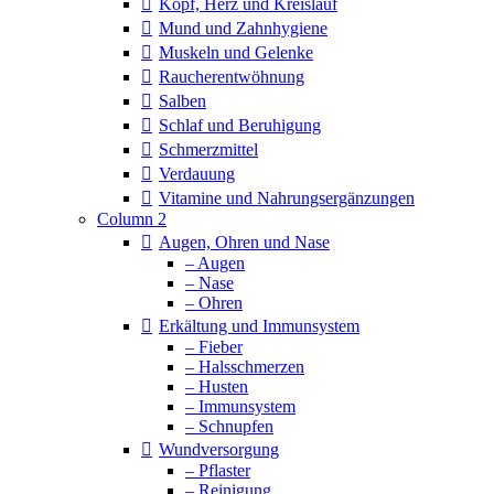
Kopf, Herz und Kreislauf
Mund und Zahnhygiene
Muskeln und Gelenke
Raucherentwöhnung
Salben
Schlaf und Beruhigung
Schmerzmittel
Verdauung
Vitamine und Nahrungsergänzungen
Column 2
Augen, Ohren und Nase
– Augen
– Nase
– Ohren
Erkältung und Immunsystem
– Fieber
– Halsschmerzen
– Husten
– Immunsystem
– Schnupfen
Wundversorgung
– Pflaster
– Reinigung