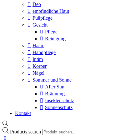
Deo
empfindliche Haut
Fußpflege
Gesicht
Pflege
Reinigung
Haare
Handpflege
Intim
Körper
Nägel
Sommer und Sonne
After Sun
Bräunung
Insektenschutz
Sonnenschutz
Kontakt
Products search
0