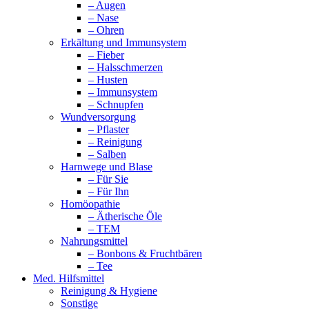
– Augen
– Nase
– Ohren
Erkältung und Immunsystem
– Fieber
– Halsschmerzen
– Husten
– Immunsystem
– Schnupfen
Wundversorgung
– Pflaster
– Reinigung
– Salben
Harnwege und Blase
– Für Sie
– Für Ihn
Homöopathie
– Ätherische Öle
– TEM
Nahrungsmittel
– Bonbons & Fruchtbären
– Tee
Med. Hilfsmittel
Reinigung & Hygiene
Sonstige