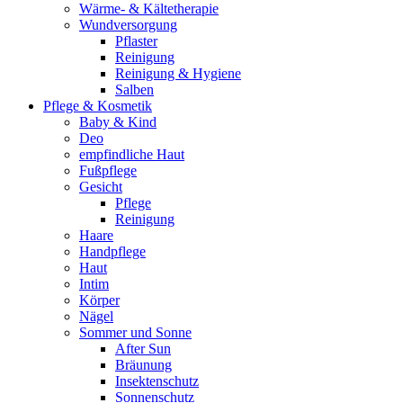
Wärme- & Kältetherapie
Wundversorgung
Pflaster
Reinigung
Reinigung & Hygiene
Salben
Pflege & Kosmetik
Baby & Kind
Deo
empfindliche Haut
Fußpflege
Gesicht
Pflege
Reinigung
Haare
Handpflege
Haut
Intim
Körper
Nägel
Sommer und Sonne
After Sun
Bräunung
Insektenschutz
Sonnenschutz