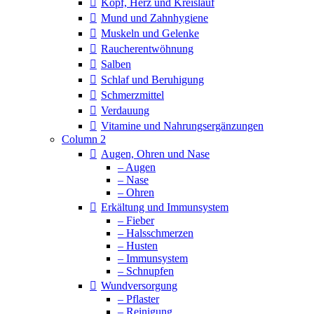
Kopf, Herz und Kreislauf
Mund und Zahnhygiene
Muskeln und Gelenke
Raucherentwöhnung
Salben
Schlaf und Beruhigung
Schmerzmittel
Verdauung
Vitamine und Nahrungsergänzungen
Column 2
Augen, Ohren und Nase
– Augen
– Nase
– Ohren
Erkältung und Immunsystem
– Fieber
– Halsschmerzen
– Husten
– Immunsystem
– Schnupfen
Wundversorgung
– Pflaster
– Reinigung