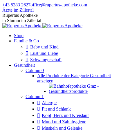
Zum
+43 5283 2627
office@rupertus-apotheke.com
Inhalt
Ärzte im Zillertal
springen
Facebook
Instagram
Rupertus Apotheke
page
page
in Stumm im Zillertal
opens
opens
in
in
Shop
new
new
Familie & Co
window
window
Baby und Kind
Lust und Liebe
Schwangerschaft
Gesundheit
Column 0
Alle Produkte der Kategorie Gesundheit
anzeigen
Column 1
Allergie
Fit und Schlank
Kopf, Herz und Kreislauf
Mund und Zahnhygiene
Muskeln und Gelenke