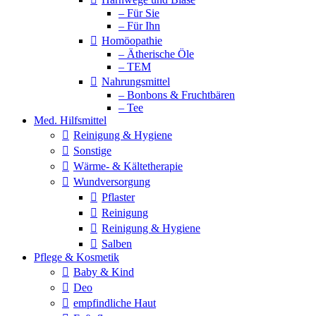
– Für Sie
– Für Ihn
Homöopathie
– Ätherische Öle
– TEM
Nahrungsmittel
– Bonbons & Fruchtbären
– Tee
Med. Hilfsmittel
Reinigung & Hygiene
Sonstige
Wärme- & Kältetherapie
Wundversorgung
Pflaster
Reinigung
Reinigung & Hygiene
Salben
Pflege & Kosmetik
Baby & Kind
Deo
empfindliche Haut