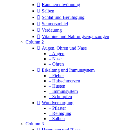
Raucherentwöhnung
Salben
Schlaf und Beruhigung
Schmerzmittel
Verdauung
Vitamine und Nahrungsergänzungen
Column 2
Augen, Ohren und Nase
– Augen
– Nase
– Ohren
Erkältung und Immunsystem
– Fieber
– Halsschmerzen
– Husten
– Immunsystem
– Schnupfen
Wundversorgung
– Pflaster
– Reinigung
– Salben
Column 3
Harnwege und Blase