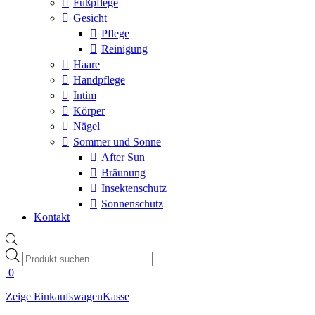
Fußpflege
Gesicht
Pflege
Reinigung
Haare
Handpflege
Intim
Körper
Nägel
Sommer und Sonne
After Sun
Bräunung
Insektenschutz
Sonnenschutz
Kontakt
Products
search
0
Zeige Einkaufswagen
Kasse