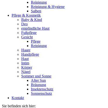
Reinigung
Reinigung & Hygiene
Salben
Pflege & Kosmetik
Baby & Kind
Deo
empfindliche Haut
Fußpflege
Gesicht
Pflege
Reinigung
Haare
Handpflege
Haut
Intim
Körper
Nägel
Sommer und Sonne
After Sun
Bräunung
Insektenschutz
Sonnenschutz
Kontakt
Sie befinden sich hier: