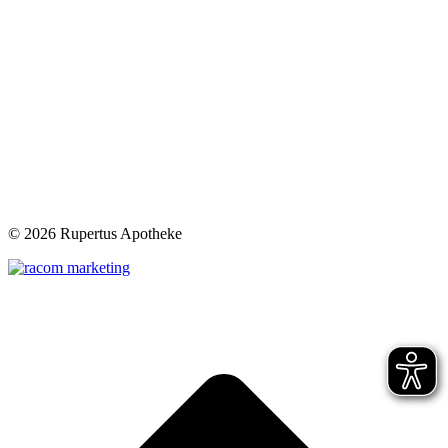
©
2026 Rupertus Apotheke
t
T