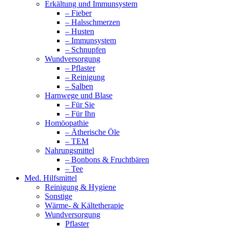
Erkältung und Immunsystem
– Fieber
– Halsschmerzen
– Husten
– Immunsystem
– Schnupfen
Wundversorgung
– Pflaster
– Reinigung
– Salben
Harnwege und Blase
– Für Sie
– Für Ihn
Homöopathie
– Ätherische Öle
– TEM
Nahrungsmittel
– Bonbons & Fruchtbären
– Tee
Med. Hilfsmittel
Reinigung & Hygiene
Sonstige
Wärme- & Kältetherapie
Wundversorgung
Pflaster