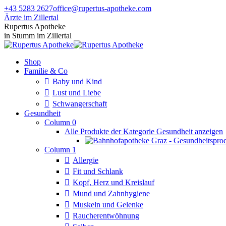
Zum
+43 5283 2627
office@rupertus-apotheke.com
Inhalt
Ärzte im Zillertal
springen
Facebook
Instagram
Rupertus Apotheke
page
page
in Stumm im Zillertal
opens
opens
in
in
Shop
new
new
Familie & Co
window
window
Baby und Kind
Lust und Liebe
Schwangerschaft
Gesundheit
Column 0
Alle Produkte der Kategorie Gesundheit anzeigen
Column 1
Allergie
Fit und Schlank
Kopf, Herz und Kreislauf
Mund und Zahnhygiene
Muskeln und Gelenke
Raucherentwöhnung