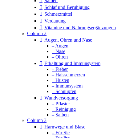
Salben
Schlaf und Beruhigung
Schmerzmittel
Verdauung
Vitamine und Nahrungsergänzungen
Column 2
Augen, Ohren und Nase
– Augen
– Nase
– Ohren
Erkältung und Immunsystem
– Fieber
– Halsschmerzen
– Husten
– Immunsystem
– Schnupfen
Wundversorgung
– Pflaster
– Reinigung
– Salben
Column 3
Harnwege und Blase
– Für Sie