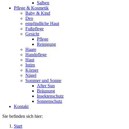
Salben
Pflege & Kosmetik
Baby & Kind
Deo
empfindliche Haut
Fußpflege
Gesicht
Pflege
Reinigung
Haare
Handpflege
Haut
Intim
Körper
Nägel
Sommer und Sonne
After Sun
Bräunung
Insektenschutz
Sonnenschutz
Kontakt
Sie befinden sich hier:
Start