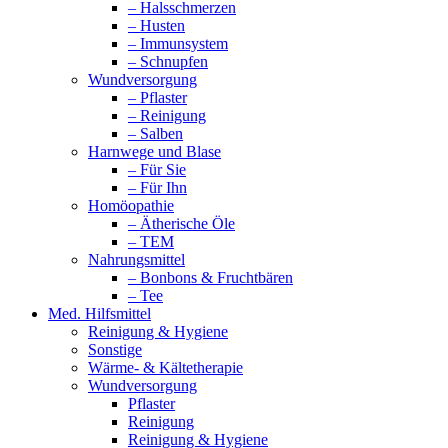
– Halsschmerzen
– Husten
– Immunsystem
– Schnupfen
Wundversorgung
– Pflaster
– Reinigung
– Salben
Harnwege und Blase
– Für Sie
– Für Ihn
Homöopathie
– Ätherische Öle
– TEM
Nahrungsmittel
– Bonbons & Fruchtbären
– Tee
Med. Hilfsmittel
Reinigung & Hygiene
Sonstige
Wärme- & Kältetherapie
Wundversorgung
Pflaster
Reinigung
Reinigung & Hygiene