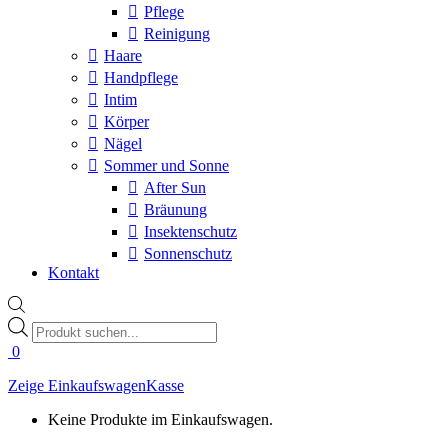
Pflege
Reinigung
Haare
Handpflege
Intim
Körper
Nägel
Sommer und Sonne
After Sun
Bräunung
Insektenschutz
Sonnenschutz
Kontakt
Products
search
0
Zeige Einkaufswagen
Kasse
Keine Produkte im Einkaufswagen.