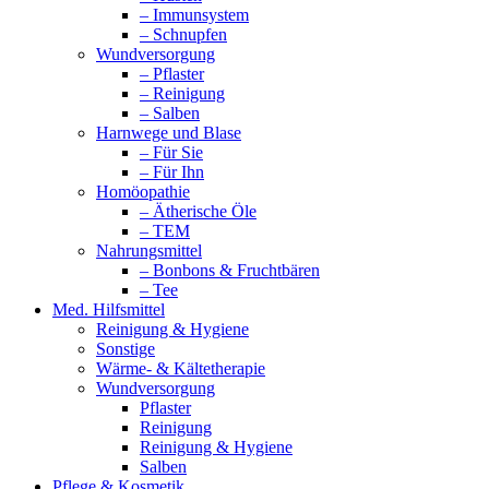
– Immunsystem
– Schnupfen
Wundversorgung
– Pflaster
– Reinigung
– Salben
Harnwege und Blase
– Für Sie
– Für Ihn
Homöopathie
– Ätherische Öle
– TEM
Nahrungsmittel
– Bonbons & Fruchtbären
– Tee
Med. Hilfsmittel
Reinigung & Hygiene
Sonstige
Wärme- & Kältetherapie
Wundversorgung
Pflaster
Reinigung
Reinigung & Hygiene
Salben
Pflege & Kosmetik