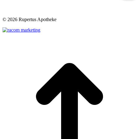
©
2026 Rupertus Apotheke
t
T