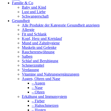
Familie & Co
Baby und Kind
Lust und Liebe
Schwangerschaft
Gesundheit
Alle Produkte der Kategorie Gesundheit anzeigen
Allergie
Fit und Schlank
Kopf, Herz und Kreislauf
Mund und Zahnhygiene
Muskeln und Gelenke
Raucherentwöhnung
Salben
Schlaf und Beruhigung
Schmerzmittel
Verdauung
Vitamine und Nahrungsergänzungen
Augen, Ohren und Nase
– Augen
– Nase
– Ohren
Erkältung und Immunsystem
– Fieber
– Halsschmerzen
– Husten