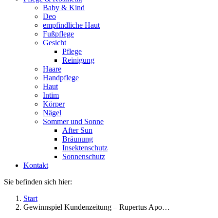
Baby & Kind
Deo
empfindliche Haut
Fußpflege
Gesicht
Pflege
Reinigung
Haare
Handpflege
Haut
Intim
Körper
Nägel
Sommer und Sonne
After Sun
Bräunung
Insektenschutz
Sonnenschutz
Kontakt
Sie befinden sich hier:
Start
Gewinnspiel Kundenzeitung – Rupertus Apo…