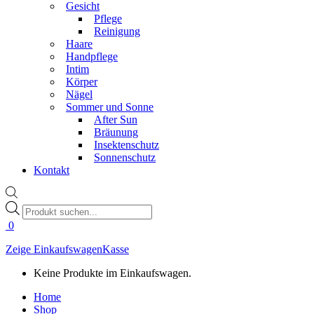
Gesicht
Pflege
Reinigung
Haare
Handpflege
Intim
Körper
Nägel
Sommer und Sonne
After Sun
Bräunung
Insektenschutz
Sonnenschutz
Kontakt
Products
search
0
Zeige Einkaufswagen
Kasse
Keine Produkte im Einkaufswagen.
Home
Shop