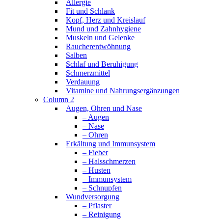
Allergie
Fit und Schlank
Kopf, Herz und Kreislauf
Mund und Zahnhygiene
Muskeln und Gelenke
Raucherentwöhnung
Salben
Schlaf und Beruhigung
Schmerzmittel
Verdauung
Vitamine und Nahrungsergänzungen
Column 2
Augen, Ohren und Nase
– Augen
– Nase
– Ohren
Erkältung und Immunsystem
– Fieber
– Halsschmerzen
– Husten
– Immunsystem
– Schnupfen
Wundversorgung
– Pflaster
– Reinigung