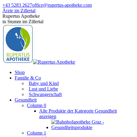
Zum
+43 5283 2627
office@rupertus-apotheke.com
Inhalt
Ärzte im Zillertal
springen
Facebook
Instagram
Rupertus Apotheke
page
page
in Stumm im Zillertal
opens
opens
in
in
new
new
window
window
Shop
Familie & Co
Baby und Kind
Lust und Liebe
Schwangerschaft
Gesundheit
Column 0
Alle Produkte der Kategorie Gesundheit
anzeigen
Column 1