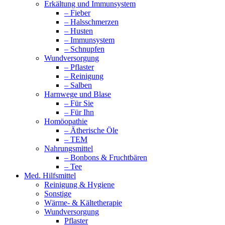
Erkältung und Immunsystem
– Fieber
– Halsschmerzen
– Husten
– Immunsystem
– Schnupfen
Wundversorgung
– Pflaster
– Reinigung
– Salben
Harnwege und Blase
– Für Sie
– Für Ihn
Homöopathie
– Ätherische Öle
– TEM
Nahrungsmittel
– Bonbons & Fruchtbären
– Tee
Med. Hilfsmittel
Reinigung & Hygiene
Sonstige
Wärme- & Kältetherapie
Wundversorgung
Pflaster