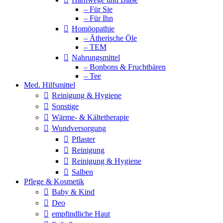
– Für Sie
– Für Ihn
Homöopathie
– Ätherische Öle
– TEM
Nahrungsmittel
– Bonbons & Fruchtbären
– Tee
Med. Hilfsmittel
Reinigung & Hygiene
Sonstige
Wärme- & Kältetherapie
Wundversorgung
Pflaster
Reinigung
Reinigung & Hygiene
Salben
Pflege & Kosmetik
Baby & Kind
Deo
empfindliche Haut