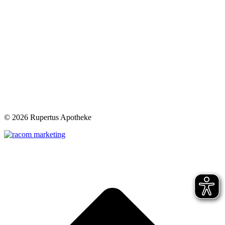
©
2026 Rupertus Apotheke
t
T