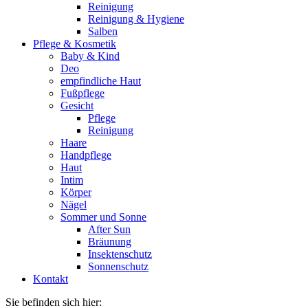
Reinigung
Reinigung & Hygiene
Salben
Pflege & Kosmetik
Baby & Kind
Deo
empfindliche Haut
Fußpflege
Gesicht
Pflege
Reinigung
Haare
Handpflege
Haut
Intim
Körper
Nägel
Sommer und Sonne
After Sun
Bräunung
Insektenschutz
Sonnenschutz
Kontakt
Sie befinden sich hier: