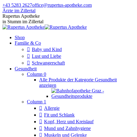
Zum
+43 5283 2627
office@rupertus-apotheke.com
Inhalt
Ärzte im Zillertal
springen
Facebook
Instagram
Rupertus Apotheke
page
page
in Stumm im Zillertal
opens
opens
in
in
Shop
new
new
Familie & Co
window
window
Baby und Kind
Lust und Liebe
Schwangerschaft
Gesundheit
Column 0
Alle Produkte der Kategorie Gesundheit
anzeigen
Column 1
Allergie
Fit und Schlank
Kopf, Herz und Kreislauf
Mund und Zahnhygiene
Muskeln und Gelenke