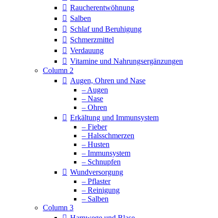
Raucherentwöhnung
Salben
Schlaf und Beruhigung
Schmerzmittel
Verdauung
Vitamine und Nahrungsergänzungen
Column 2
Augen, Ohren und Nase
– Augen
– Nase
– Ohren
Erkältung und Immunsystem
– Fieber
– Halsschmerzen
– Husten
– Immunsystem
– Schnupfen
Wundversorgung
– Pflaster
– Reinigung
– Salben
Column 3
Harnwege und Blase