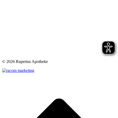
©
2026 Rupertus Apotheke
t
T