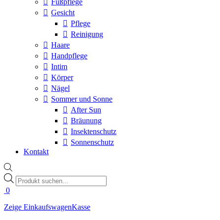
Fußpflege
Gesicht
Pflege
Reinigung
Haare
Handpflege
Intim
Körper
Nägel
Sommer und Sonne
After Sun
Bräunung
Insektenschutz
Sonnenschutz
Kontakt
Products
search
0
Zeige Einkaufswagen
Kasse