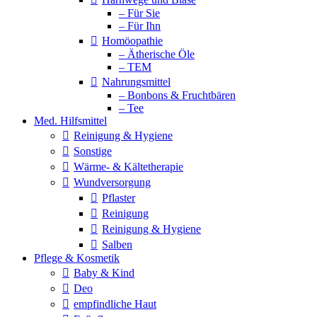
– Für Sie
– Für Ihn
Homöopathie
– Ätherische Öle
– TEM
Nahrungsmittel
– Bonbons & Fruchtbären
– Tee
Med. Hilfsmittel
Reinigung & Hygiene
Sonstige
Wärme- & Kältetherapie
Wundversorgung
Pflaster
Reinigung
Reinigung & Hygiene
Salben
Pflege & Kosmetik
Baby & Kind
Deo
empfindliche Haut