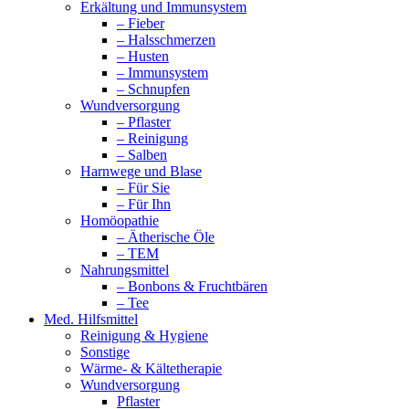
Erkältung und Immunsystem
– Fieber
– Halsschmerzen
– Husten
– Immunsystem
– Schnupfen
Wundversorgung
– Pflaster
– Reinigung
– Salben
Harnwege und Blase
– Für Sie
– Für Ihn
Homöopathie
– Ätherische Öle
– TEM
Nahrungsmittel
– Bonbons & Fruchtbären
– Tee
Med. Hilfsmittel
Reinigung & Hygiene
Sonstige
Wärme- & Kältetherapie
Wundversorgung
Pflaster