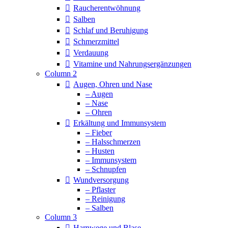
Raucherentwöhnung
Salben
Schlaf und Beruhigung
Schmerzmittel
Verdauung
Vitamine und Nahrungsergänzungen
Column 2
Augen, Ohren und Nase
– Augen
– Nase
– Ohren
Erkältung und Immunsystem
– Fieber
– Halsschmerzen
– Husten
– Immunsystem
– Schnupfen
Wundversorgung
– Pflaster
– Reinigung
– Salben
Column 3
Harnwege und Blase