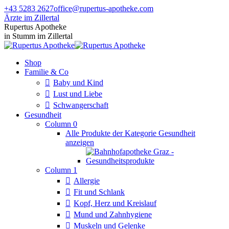
Zum
+43 5283 2627
office@rupertus-apotheke.com
Inhalt
Ärzte im Zillertal
springen
Facebook
Instagram
Rupertus Apotheke
page
page
in Stumm im Zillertal
opens
opens
in
in
Shop
new
new
Familie & Co
window
window
Baby und Kind
Lust und Liebe
Schwangerschaft
Gesundheit
Column 0
Alle Produkte der Kategorie Gesundheit
anzeigen
Column 1
Allergie
Fit und Schlank
Kopf, Herz und Kreislauf
Mund und Zahnhygiene
Muskeln und Gelenke