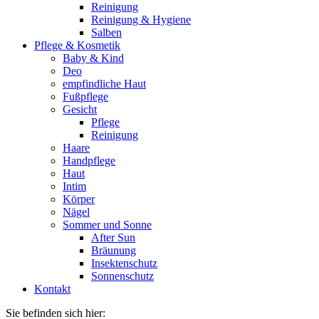
Reinigung
Reinigung & Hygiene
Salben
Pflege & Kosmetik
Baby & Kind
Deo
empfindliche Haut
Fußpflege
Gesicht
Pflege
Reinigung
Haare
Handpflege
Haut
Intim
Körper
Nägel
Sommer und Sonne
After Sun
Bräunung
Insektenschutz
Sonnenschutz
Kontakt
Sie befinden sich hier: