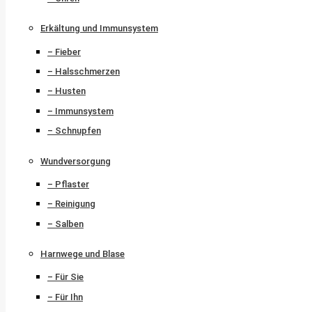
Erkältung und Immunsystem
– Fieber
– Halsschmerzen
– Husten
– Immunsystem
– Schnupfen
Wundversorgung
– Pflaster
– Reinigung
– Salben
Harnwege und Blase
– Für Sie
– Für Ihn