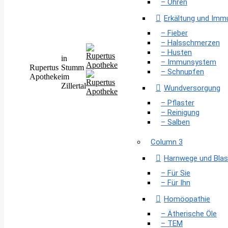
– Ohren
Erkältung und Im
– Fieber
– Halsschmerzen
– Husten
in
– Immunsystem
Rupertus
Stumm
– Schnupfen
Apotheke
im
Zillertal
Wundversorgung
– Pflaster
– Reinigung
– Salben
Column 3
Harnwege und Bla
– Für Sie
– Für Ihn
Homöopathie
– Ätherische Öle
– TEM