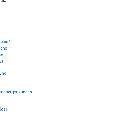
islauf
iene
ke
ng
gung
rungsergänzungen
Nase