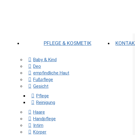
PFLEGE & KOSMETIK
KONTAK
Baby & Kind
Deo
empfindliche Haut
Fußpflege
Gesicht
Pflege
Reinigung
Haare
Handpflege
Intim
Körper