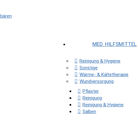
tbären
MED. HILFSMITTEL
Reinigung & Hygiene
Sonstige
Wärme- & Kältetherapie
Wundversorgung
Pflaster
Reinigung
Reinigung & Hygiene
Salben