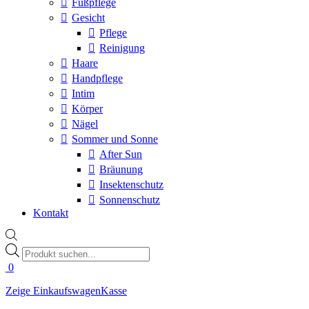
Fußpflege
Gesicht
Pflege
Reinigung
Haare
Handpflege
Intim
Körper
Nägel
Sommer und Sonne
After Sun
Bräunung
Insektenschutz
Sonnenschutz
Kontakt
Products
search
0
Zeige Einkaufswagen
Kasse