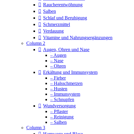
Raucherentwöhnung
Salben
Schlaf und Beruhigung
Schmerzmittel
Verdauung
Vitamine und Nahrungsergänzungen
Column 2
Augen, Ohren und Nase
– Augen
– Nase
– Ohren
Erkältung und Immunsystem
– Fieber
– Halsschmerzen
– Husten
– Immunsystem
– Schnupfen
Wundversorgung
– Pflaster
– Reinigung
– Salben
Column 3
Harnwege und Blase