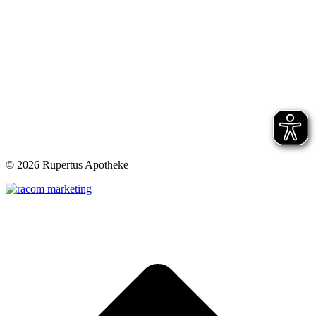
©
2026 Rupertus Apotheke
t
T