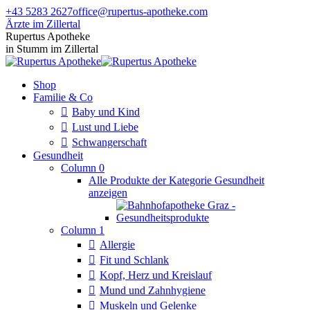
Zum
+43 5283 2627
office@rupertus-apotheke.com
Inhalt
Ärzte im Zillertal
springen
Facebook
Instagram
Rupertus Apotheke
page
page
in Stumm im Zillertal
opens
opens
in
in
Shop
new
new
Familie & Co
window
window
Baby und Kind
Lust und Liebe
Schwangerschaft
Gesundheit
Column 0
Alle Produkte der Kategorie Gesundheit
anzeigen
Column 1
Allergie
Fit und Schlank
Kopf, Herz und Kreislauf
Mund und Zahnhygiene
Muskeln und Gelenke