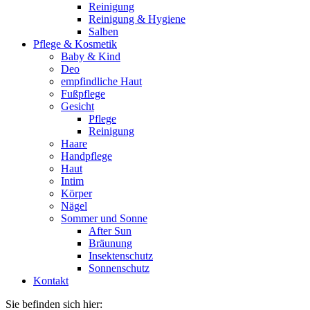
Reinigung
Reinigung & Hygiene
Salben
Pflege & Kosmetik
Baby & Kind
Deo
empfindliche Haut
Fußpflege
Gesicht
Pflege
Reinigung
Haare
Handpflege
Haut
Intim
Körper
Nägel
Sommer und Sonne
After Sun
Bräunung
Insektenschutz
Sonnenschutz
Kontakt
Sie befinden sich hier: