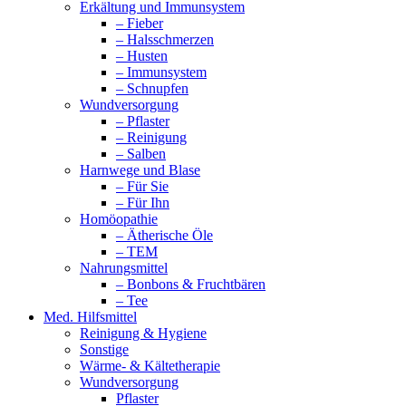
Erkältung und Immunsystem
– Fieber
– Halsschmerzen
– Husten
– Immunsystem
– Schnupfen
Wundversorgung
– Pflaster
– Reinigung
– Salben
Harnwege und Blase
– Für Sie
– Für Ihn
Homöopathie
– Ätherische Öle
– TEM
Nahrungsmittel
– Bonbons & Fruchtbären
– Tee
Med. Hilfsmittel
Reinigung & Hygiene
Sonstige
Wärme- & Kältetherapie
Wundversorgung
Pflaster