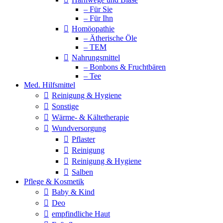
– Für Sie
– Für Ihn
Homöopathie
– Ätherische Öle
– TEM
Nahrungsmittel
– Bonbons & Fruchtbären
– Tee
Med. Hilfsmittel
Reinigung & Hygiene
Sonstige
Wärme- & Kältetherapie
Wundversorgung
Pflaster
Reinigung
Reinigung & Hygiene
Salben
Pflege & Kosmetik
Baby & Kind
Deo
empfindliche Haut