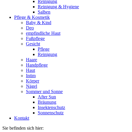
Reinigung
Reinigung & Hygiene
Salben
Pflege & Kosmetik
Baby & Kind
Deo
empfindliche Haut
Fußpflege
Gesicht
Pflege
Reinigung
Haare
Handpflege
Haut
Intim
Körper
Nägel
Sommer und Sonne
After Sun
Bräunung
Insektenschutz
Sonnenschutz
Kontakt
Sie befinden sich hier: