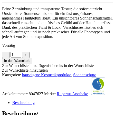
Feine Zerstäubung und transparente Textur, die sofort einzieht.
Unsichtbarer Sonnenschutz, der für ein fast unspürbares,
angenehmes Hautgefühl sorgt. Ein unsichtbares Sonnenschutzmittel,
das schnell einzieht und ein frisches Gefühl auf der Haut hinterlässt.
Dank des praktischen Twist & Lock- Verschlusses lässt es sich
schnell auftragen und ist noch praktischer. Für alle Phototypen und
jede Art von Sonnenexposition.
Vorrätig
Transparentes
﹣
﹢
Sonnenspray
In den Warenkorb
LSF
Zur Wunschliste hinzufügen
ist bereits in der Wunschliste
30
Zur Wunschliste hinzufügen
Menge
Kategorien:
hauseigene Kosmetikprodukte
,
Sonnenschutz
Artikelnummer:
8047627
Marke:
Rupertus Apotheke
Beschreibung
Beschreibung