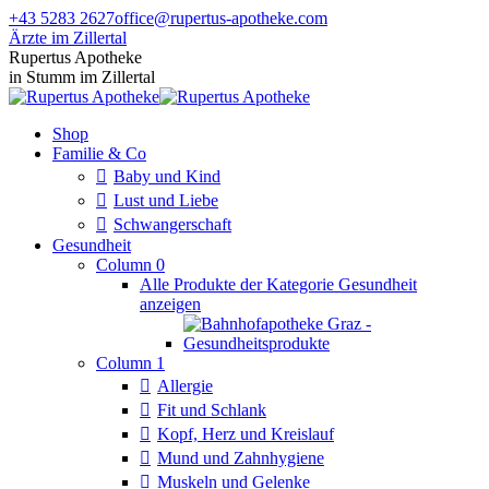
Zum
+43 5283 2627
office@rupertus-apotheke.com
Inhalt
Ärzte im Zillertal
springen
Facebook
Instagram
Rupertus Apotheke
page
page
in Stumm im Zillertal
opens
opens
in
in
Shop
new
new
Familie & Co
window
window
Baby und Kind
Lust und Liebe
Schwangerschaft
Gesundheit
Column 0
Alle Produkte der Kategorie Gesundheit
anzeigen
Column 1
Allergie
Fit und Schlank
Kopf, Herz und Kreislauf
Mund und Zahnhygiene
Muskeln und Gelenke