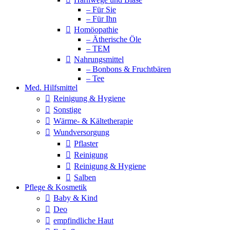
– Für Sie
– Für Ihn
Homöopathie
– Ätherische Öle
– TEM
Nahrungsmittel
– Bonbons & Fruchtbären
– Tee
Med. Hilfsmittel
Reinigung & Hygiene
Sonstige
Wärme- & Kältetherapie
Wundversorgung
Pflaster
Reinigung
Reinigung & Hygiene
Salben
Pflege & Kosmetik
Baby & Kind
Deo
empfindliche Haut