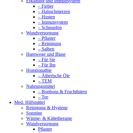
Erkältung und Immunsystem
– Fieber
– Halsschmerzen
– Husten
– Immunsystem
– Schnupfen
Wundversorgung
– Pflaster
– Reinigung
– Salben
Harnwege und Blase
– Für Sie
– Für Ihn
Homöopathie
– Ätherische Öle
– TEM
Nahrungsmittel
– Bonbons & Fruchtbären
– Tee
Med. Hilfsmittel
Reinigung & Hygiene
Sonstige
Wärme- & Kältetherapie
Wundversorgung
Pflaster