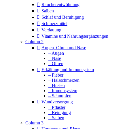
Raucherentwöhnung
Salben
Schlaf und Beruhigung
Schmerzmittel
Verdauung
Vitamine und Nahrungsergänzungen
Column 2
Augen, Ohren und Nase
– Augen
– Nase
– Ohren
Erkältung und Immunsystem
– Fieber
– Halsschmerzen
– Husten
– Immunsystem
– Schnupfen
Wundversorgung
– Pflaster
– Reinigung
– Salben
Column 3
Harnwege und Blase