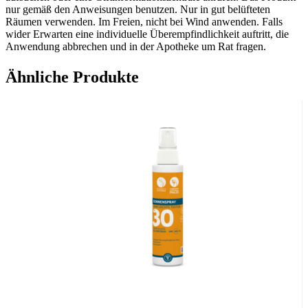
nur gemäß den Anweisungen benutzen. Nur in gut belüfteten
Räumen verwenden. Im Freien, nicht bei Wind anwenden. Falls
wider Erwarten eine individuelle Überempfindlichkeit auftritt, die
Anwendung abbrechen und in der Apotheke um Rat fragen.
Außerhalb der Reichweite von kleinen Kindern aufbewahren.
ÄUSSERLICHE ANWENDUNG
Ähnliche Produkte
Inhaltsstoffe
​INGREDIENTS*: BUTANE, ALCOHOL DENAT., DIBUTYL
ADIPATE,
DIETHYLAMINO HYDROXYBENZOYL
HEXYL BENZOATE
, PROPANE, DIETHYLHEXYL 2,6-
NAPHTHALATE,
ETHYLHEXYL SALICYLATE, BIS-
ETHYLHEXYLOXYPHENOL METHOXYPHENYL
TRIAZINE
, ACRYLATES/OCTYLACRYLAMIDE
COPOLYMER,
BUTYL
METHOXYDIBENZOYLMETHANE
, ISOBUTANE,
ETHYLHEXYL TRIAZONE, PARFUM,
TOCOPHERYL
ACETATE
.
*Die Aktivstoffe sind in Fettschrift hervorgehoben