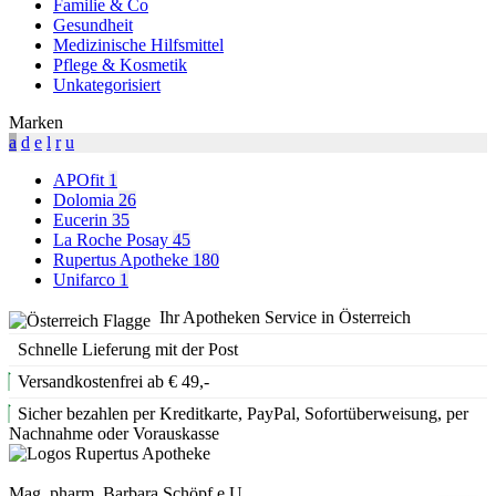
Familie & Co
Gesundheit
Medizinische Hilfsmittel
Pflege & Kosmetik
Unkategorisiert
Marken
a
d
e
l
r
u
APOfit
1
Dolomia
26
Eucerin
35
La Roche Posay
45
Rupertus Apotheke
180
Unifarco
1
Ihr Apotheken Service in Österreich
Schnelle Lieferung mit der Post
Versandkostenfrei ab € 49,-
Sicher bezahlen per Kreditkarte, PayPal, Sofortüberweisung, per
Nachnahme oder Vorauskasse
Mag. pharm. Barbara Schöpf e.U.