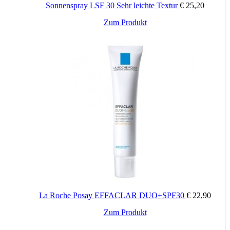
Sicherheit
Sonnenspray LSF 30 Sehr leichte Textur
€
25,20
​WASSERFEST
Zum Produkt
FORMULIERT, UM DAS ALLERGIERISIKO ZU
MINIMIEREN
AUF DER EMPFINDLICHEN HAUT
DERMATOLOGISCH GETESTET
NICKEL UND PARABENE< 0,0001 % (1 PPM)
La Roche Posay EFFACLAR DUO+SPF30
€
22,90
Zum Produkt