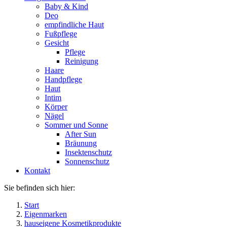
Baby & Kind
Deo
empfindliche Haut
Fußpflege
Gesicht
Pflege
Reinigung
Haare
Handpflege
Haut
Intim
Körper
Nägel
Sommer und Sonne
After Sun
Bräunung
Insektenschutz
Sonnenschutz
Kontakt
Sie befinden sich hier:
Start
Eigenmarken
hauseigene Kosmetikprodukte