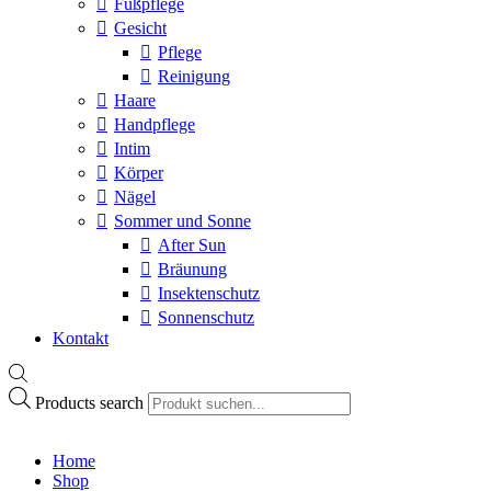
Fußpflege
Gesicht
Pflege
Reinigung
Haare
Handpflege
Intim
Körper
Nägel
Sommer und Sonne
After Sun
Bräunung
Insektenschutz
Sonnenschutz
Kontakt
Products search
Home
Shop