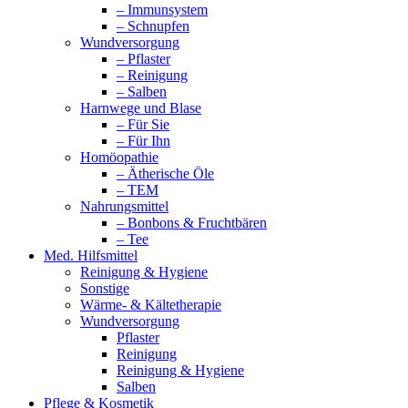
– Immunsystem
– Schnupfen
Wundversorgung
– Pflaster
– Reinigung
– Salben
Harnwege und Blase
– Für Sie
– Für Ihn
Homöopathie
– Ätherische Öle
– TEM
Nahrungsmittel
– Bonbons & Fruchtbären
– Tee
Med. Hilfsmittel
Reinigung & Hygiene
Sonstige
Wärme- & Kältetherapie
Wundversorgung
Pflaster
Reinigung
Reinigung & Hygiene
Salben
Pflege & Kosmetik