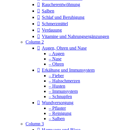
Raucherentwöhnung
Salben
Schlaf und Beruhigung
Schmerzmittel
Verdauung
Vitamine und Nahrungsergänzungen
Column 2
Augen, Ohren und Nase
– Augen
– Nase
– Ohren
Erkältung und Immunsystem
– Fieber
– Halsschmerzen
– Husten
– Immunsystem
– Schnupfen
Wundversorgung
– Pflaster
– Reinigung
– Salben
Column 3
Harnwege und Blase