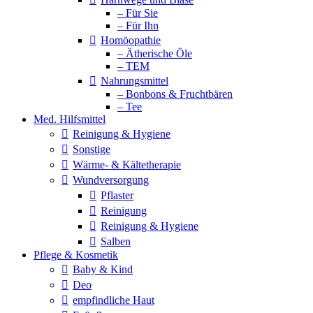
– Für Sie
– Für Ihn
Homöopathie
– Ätherische Öle
– TEM
Nahrungsmittel
– Bonbons & Fruchtbären
– Tee
Med. Hilfsmittel
Reinigung & Hygiene
Sonstige
Wärme- & Kältetherapie
Wundversorgung
Pflaster
Reinigung
Reinigung & Hygiene
Salben
Pflege & Kosmetik
Baby & Kind
Deo
empfindliche Haut