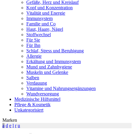
Gefäße, Herz und Kreislauf
Kopf und Konzentration
Vitalität und Energie
Immunsystem
Familie und Co
Haut, Haare, Nägel
Stoffwechsel
Für Sie
Für Ihn
Schlaf, Stress und Beruhigung
Allergie
Erkältung und Immunsystem
Mund und Zahnhygiene
Muskeln und Gelenke
Salben
Verdauung
Vitamine und Nahrungsergänzungen
Wundversorgung
Medizinische Hilfsmittel
Pflege & Kosmetik
Unkategorisiert
Marken
a
d
e
l
r
u