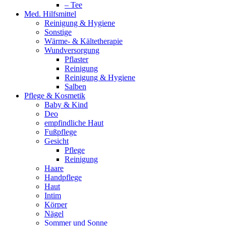
– Tee
Med. Hilfsmittel
Reinigung & Hygiene
Sonstige
Wärme- & Kältetherapie
Wundversorgung
Pflaster
Reinigung
Reinigung & Hygiene
Salben
Pflege & Kosmetik
Baby & Kind
Deo
empfindliche Haut
Fußpflege
Gesicht
Pflege
Reinigung
Haare
Handpflege
Haut
Intim
Körper
Nägel
Sommer und Sonne