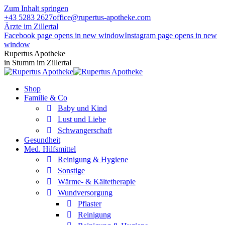
Zum Inhalt springen
+43 5283 2627
office@rupertus-apotheke.com
Ärzte im Zillertal
Facebook page opens in new window
Instagram page opens in new
window
Rupertus Apotheke
in Stumm im Zillertal
Shop
Familie & Co
Baby und Kind
Lust und Liebe
Schwangerschaft
Gesundheit
Med. Hilfsmittel
Reinigung & Hygiene
Sonstige
Wärme- & Kältetherapie
Wundversorgung
Pflaster
Reinigung