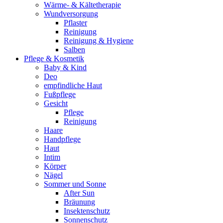
Wärme- & Kältetherapie
Wundversorgung
Pflaster
Reinigung
Reinigung & Hygiene
Salben
Pflege & Kosmetik
Baby & Kind
Deo
empfindliche Haut
Fußpflege
Gesicht
Pflege
Reinigung
Haare
Handpflege
Haut
Intim
Körper
Nägel
Sommer und Sonne
After Sun
Bräunung
Insektenschutz
Sonnenschutz