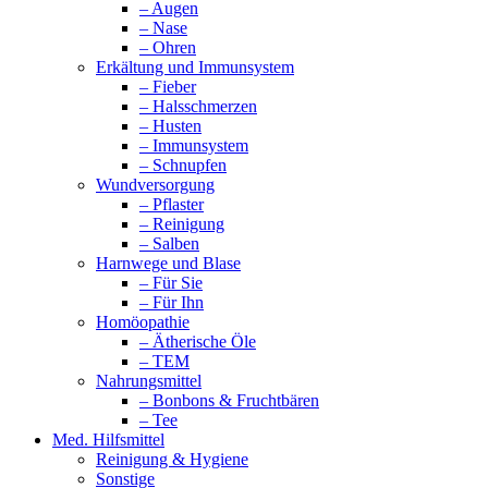
– Augen
– Nase
– Ohren
Erkältung und Immunsystem
– Fieber
– Halsschmerzen
– Husten
– Immunsystem
– Schnupfen
Wundversorgung
– Pflaster
– Reinigung
– Salben
Harnwege und Blase
– Für Sie
– Für Ihn
Homöopathie
– Ätherische Öle
– TEM
Nahrungsmittel
– Bonbons & Fruchtbären
– Tee
Med. Hilfsmittel
Reinigung & Hygiene
Sonstige