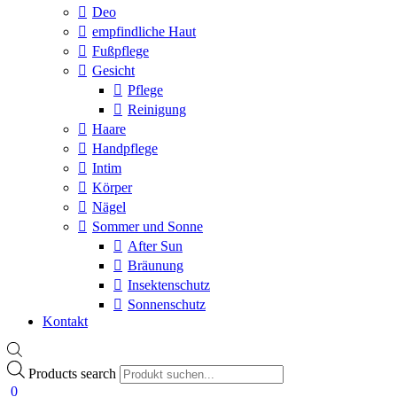
Deo
empfindliche Haut
Fußpflege
Gesicht
Pflege
Reinigung
Haare
Handpflege
Intim
Körper
Nägel
Sommer und Sonne
After Sun
Bräunung
Insektenschutz
Sonnenschutz
Kontakt
Products search
0