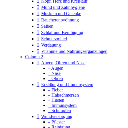
Kopf, Herz und Kreislauf
Mund und Zahnhygiene
Muskeln und Gelenke
Raucherentwöhnung
Salben
Schlaf und Beruhigung
Schmerzmittel
Verdauung
Vitamine und Nahrungsergänzungen
Column 2
Augen, Ohren und Nase
– Augen
– Nase
– Ohren
Erkältung und Immunsystem
– Fieber
– Halsschmerzen
– Husten
– Immunsystem
– Schnupfen
Wundversorgung
– Pflaster
– Reinigung