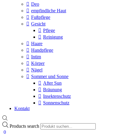
Deo
empfindliche Haut
Fußpflege
Gesicht
Pflege
Reinigung
Haare
Handpflege
Intim
Körper
Nägel
Sommer und Sonne
After Sun
Bräunung
Insektenschutz
Sonnenschutz
Kontakt
Products search
0