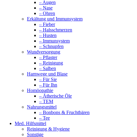
– Augen
– Nase
– Ohren
Erkältung und Immunsystem
– Fieber
– Halsschmerzen
– Husten
– Immunsystem
– Schnupfen
Wundversorgung
– Pflaster
– Reinigung
– Salben
Harnwege und Blase
– Für Sie
– Für Ihn
Homöopathie
– Ätherische Öle
– TEM
Nahrungsmittel
– Bonbons & Fruchtbären
– Tee
Med. Hilfsmittel
Reinigung & Hygiene
Sonstige