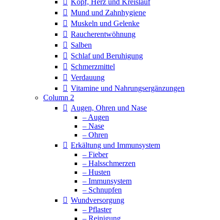
Kopf, Herz und Kreislauf
Mund und Zahnhygiene
Muskeln und Gelenke
Raucherentwöhnung
Salben
Schlaf und Beruhigung
Schmerzmittel
Verdauung
Vitamine und Nahrungsergänzungen
Column 2
Augen, Ohren und Nase
– Augen
– Nase
– Ohren
Erkältung und Immunsystem
– Fieber
– Halsschmerzen
– Husten
– Immunsystem
– Schnupfen
Wundversorgung
– Pflaster
– Reinigung