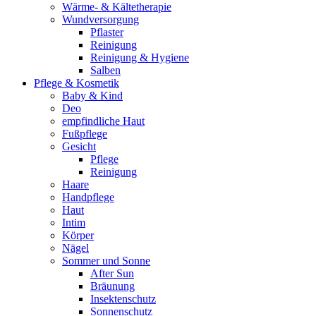
Wärme- & Kältetherapie
Wundversorgung
Pflaster
Reinigung
Reinigung & Hygiene
Salben
Pflege & Kosmetik
Baby & Kind
Deo
empfindliche Haut
Fußpflege
Gesicht
Pflege
Reinigung
Haare
Handpflege
Haut
Intim
Körper
Nägel
Sommer und Sonne
After Sun
Bräunung
Insektenschutz
Sonnenschutz