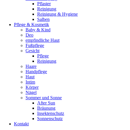
Pflaster
Reinigung
Reinigung & Hygiene
Salben
Pflege & Kosmetik
Baby & Kind
Deo
empfindliche Haut
Fußpflege
Gesicht
Pflege
Reinigung
Haare
Handpflege
Haut
Intim
Körper
Nägel
Sommer und Sonne
After Sun
Bräunung
Insektenschutz
Sonnenschutz
Kontakt