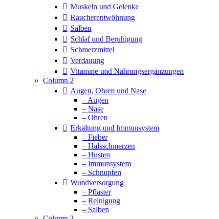
Muskeln und Gelenke
Raucherentwöhnung
Salben
Schlaf und Beruhigung
Schmerzmittel
Verdauung
Vitamine und Nahrungsergänzungen
Column 2
Augen, Ohren und Nase
– Augen
– Nase
– Ohren
Erkältung und Immunsystem
– Fieber
– Halsschmerzen
– Husten
– Immunsystem
– Schnupfen
Wundversorgung
– Pflaster
– Reinigung
– Salben
Column 3