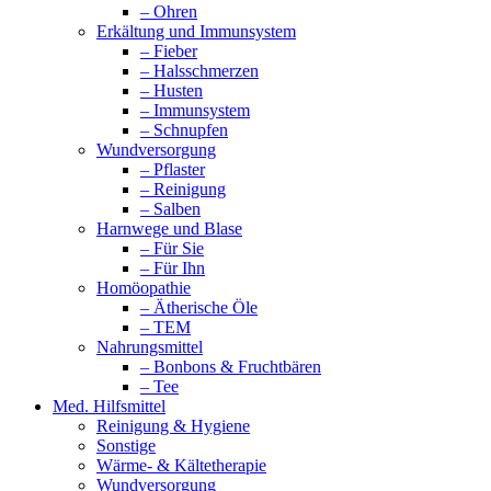
– Ohren
Erkältung und Immunsystem
– Fieber
– Halsschmerzen
– Husten
– Immunsystem
– Schnupfen
Wundversorgung
– Pflaster
– Reinigung
– Salben
Harnwege und Blase
– Für Sie
– Für Ihn
Homöopathie
– Ätherische Öle
– TEM
Nahrungsmittel
– Bonbons & Fruchtbären
– Tee
Med. Hilfsmittel
Reinigung & Hygiene
Sonstige
Wärme- & Kältetherapie
Wundversorgung