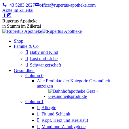
Zum
+43 5283 2627
office@rupertus-apotheke.com
Inhalt
Ärzte im Zillertal
springen
Facebook
Instagram
page
page
Rupertus Apotheke
opens
opens
in Stumm im Zillertal
in
in
new
new
window
window
Shop
Familie & Co
Baby und Kind
Lust und Liebe
Schwangerschaft
Gesundheit
Column 0
Alle Produkte der Kategorie Gesundheit
anzeigen
Column 1
Allergie
Fit und Schlank
Kopf, Herz und Kreislauf
Mund und Zahnhygiene