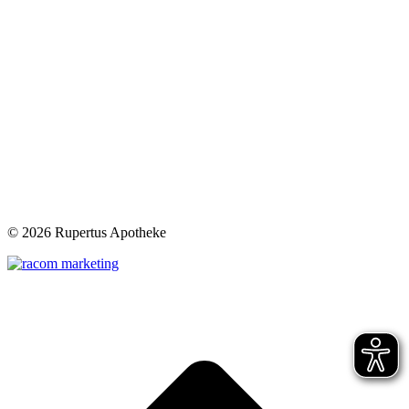
©
2026 Rupertus Apotheke
t
T