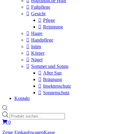
empfindliche Haut
Fußpflege
Gesicht
Pflege
Reinigung
Haare
Handpflege
Intim
Körper
Nägel
Sommer und Sonne
After Sun
Bräunung
Insektenschutz
Sonnenschutz
Kontakt
Products
search
0
Zeige Einkaufswagen
Kasse