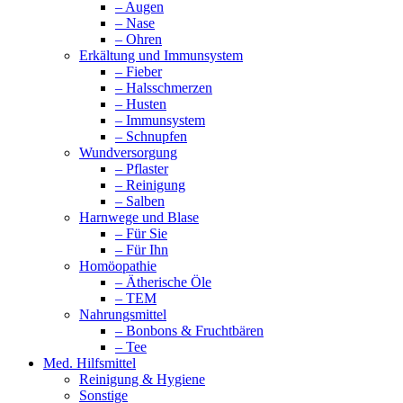
– Augen
– Nase
– Ohren
Erkältung und Immunsystem
– Fieber
– Halsschmerzen
– Husten
– Immunsystem
– Schnupfen
Wundversorgung
– Pflaster
– Reinigung
– Salben
Harnwege und Blase
– Für Sie
– Für Ihn
Homöopathie
– Ätherische Öle
– TEM
Nahrungsmittel
– Bonbons & Fruchtbären
– Tee
Med. Hilfsmittel
Reinigung & Hygiene
Sonstige