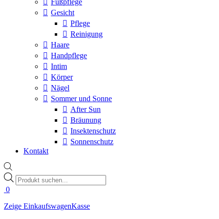
Fußpflege
Gesicht
Pflege
Reinigung
Haare
Handpflege
Intim
Körper
Nägel
Sommer und Sonne
After Sun
Bräunung
Insektenschutz
Sonnenschutz
Kontakt
Products
search
0
Zeige Einkaufswagen
Kasse