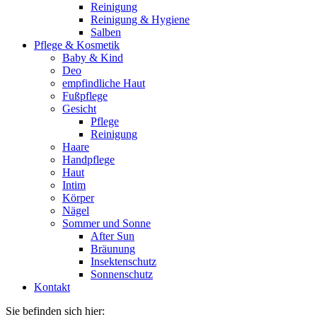
Reinigung
Reinigung & Hygiene
Salben
Pflege & Kosmetik
Baby & Kind
Deo
empfindliche Haut
Fußpflege
Gesicht
Pflege
Reinigung
Haare
Handpflege
Haut
Intim
Körper
Nägel
Sommer und Sonne
After Sun
Bräunung
Insektenschutz
Sonnenschutz
Kontakt
Sie befinden sich hier: