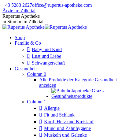
Zum
+43 5283 2627
office@rupertus-apotheke.com
Inhalt
Ärzte im Zillertal
springen
Facebook
Instagram
Rupertus Apotheke
page
page
in Stumm im Zillertal
opens
opens
in
in
Shop
new
new
Familie & Co
window
window
Baby und Kind
Lust und Liebe
Schwangerschaft
Gesundheit
Column 0
Alle Produkte der Kategorie Gesundheit
anzeigen
Column 1
Allergie
Fit und Schlank
Kopf, Herz und Kreislauf
Mund und Zahnhygiene
Muskeln und Gelenke