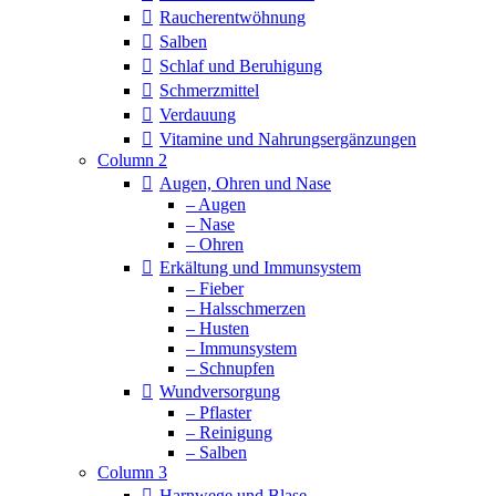
Raucherentwöhnung
Salben
Schlaf und Beruhigung
Schmerzmittel
Verdauung
Vitamine und Nahrungsergänzungen
Column 2
Augen, Ohren und Nase
– Augen
– Nase
– Ohren
Erkältung und Immunsystem
– Fieber
– Halsschmerzen
– Husten
– Immunsystem
– Schnupfen
Wundversorgung
– Pflaster
– Reinigung
– Salben
Column 3
Harnwege und Blase