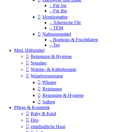
– Für Sie
– Für Ihn
Homöopathie
– Ätherische Öle
– TEM
Nahrungsmittel
– Bonbons & Fruchtbären
– Tee
Med. Hilfsmittel
Reinigung & Hygiene
Sonstige
Wärme- & Kältetherapie
Wundversorgung
Pflaster
Reinigung
Reinigung & Hygiene
Salben
Pflege & Kosmetik
Baby & Kind
Deo
empfindliche Haut