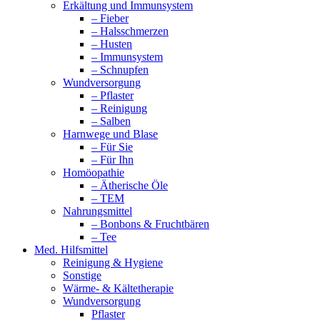
Erkältung und Immunsystem
– Fieber
– Halsschmerzen
– Husten
– Immunsystem
– Schnupfen
Wundversorgung
– Pflaster
– Reinigung
– Salben
Harnwege und Blase
– Für Sie
– Für Ihn
Homöopathie
– Ätherische Öle
– TEM
Nahrungsmittel
– Bonbons & Fruchtbären
– Tee
Med. Hilfsmittel
Reinigung & Hygiene
Sonstige
Wärme- & Kältetherapie
Wundversorgung
Pflaster