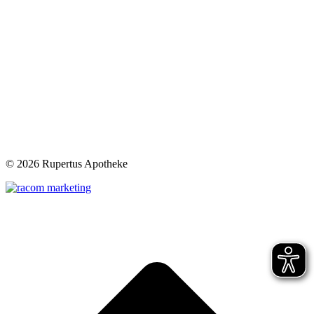
©
2026 Rupertus Apotheke
t
T