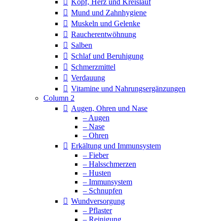
Kopf, Herz und Kreislauf
Mund und Zahnhygiene
Muskeln und Gelenke
Raucherentwöhnung
Salben
Schlaf und Beruhigung
Schmerzmittel
Verdauung
Vitamine und Nahrungsergänzungen
Column 2
Augen, Ohren und Nase
– Augen
– Nase
– Ohren
Erkältung und Immunsystem
– Fieber
– Halsschmerzen
– Husten
– Immunsystem
– Schnupfen
Wundversorgung
– Pflaster
– Reinigung