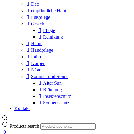
Deo
empfindliche Haut
Fußpflege
Gesicht
Pflege
Reinigung
Haare
Handpflege
Intim
Körper
Nägel
Sommer und Sonne
After Sun
Bräunung
Insektenschutz
Sonnenschutz
Kontakt
Products search
0