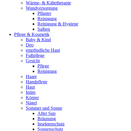
Wärme- & Kältetherapie
Wundversorgung
Pflaster
Reinigung
Reinigung & Hygiene
Salben
Pflege & Kosmetik
Baby & Kind
Deo
empfindliche Haut
Fußpflege
Gesicht
Pflege
Reinigung
Haare
Handpflege
Haut
Intim
Körper
Nägel
Sommer und Sonne
After Sun
Bräunung
Insektenschutz
Sonnenschutz