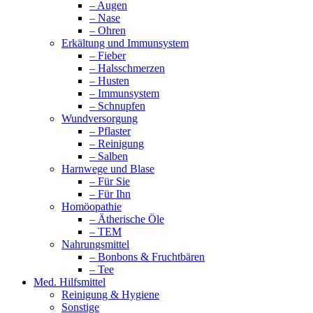
– Augen
– Nase
– Ohren
Erkältung und Immunsystem
– Fieber
– Halsschmerzen
– Husten
– Immunsystem
– Schnupfen
Wundversorgung
– Pflaster
– Reinigung
– Salben
Harnwege und Blase
– Für Sie
– Für Ihn
Homöopathie
– Ätherische Öle
– TEM
Nahrungsmittel
– Bonbons & Fruchtbären
– Tee
Med. Hilfsmittel
Reinigung & Hygiene
Sonstige