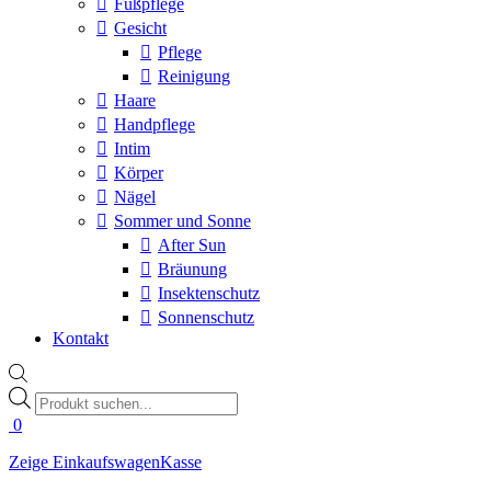
Fußpflege
Gesicht
Pflege
Reinigung
Haare
Handpflege
Intim
Körper
Nägel
Sommer und Sonne
After Sun
Bräunung
Insektenschutz
Sonnenschutz
Kontakt
Products
search
0
Zeige Einkaufswagen
Kasse