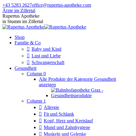
Zum
+43 5283 2627
office@rupertus-apotheke.com
Inhalt
Ärzte im Zillertal
springen
Facebook
Instagram
Rupertus Apotheke
page
page
in Stumm im Zillertal
opens
opens
in
in
Shop
new
new
Familie & Co
window
window
Baby und Kind
Lust und Liebe
Schwangerschaft
Gesundheit
Column 0
Alle Produkte der Kategorie Gesundheit
anzeigen
Column 1
Allergie
Fit und Schlank
Kopf, Herz und Kreislauf
Mund und Zahnhygiene
Muskeln und Gelenke