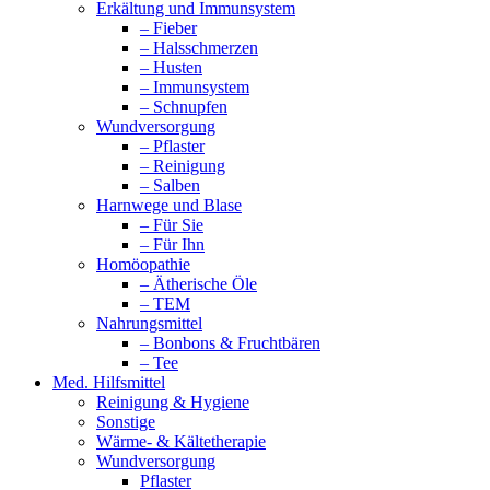
Erkältung und Immunsystem
– Fieber
– Halsschmerzen
– Husten
– Immunsystem
– Schnupfen
Wundversorgung
– Pflaster
– Reinigung
– Salben
Harnwege und Blase
– Für Sie
– Für Ihn
Homöopathie
– Ätherische Öle
– TEM
Nahrungsmittel
– Bonbons & Fruchtbären
– Tee
Med. Hilfsmittel
Reinigung & Hygiene
Sonstige
Wärme- & Kältetherapie
Wundversorgung
Pflaster