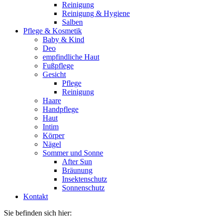
Reinigung
Reinigung & Hygiene
Salben
Pflege & Kosmetik
Baby & Kind
Deo
empfindliche Haut
Fußpflege
Gesicht
Pflege
Reinigung
Haare
Handpflege
Haut
Intim
Körper
Nägel
Sommer und Sonne
After Sun
Bräunung
Insektenschutz
Sonnenschutz
Kontakt
Sie befinden sich hier: