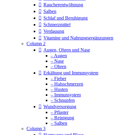
Raucherentwöhnung
Salben
Schlaf und Beruhigung
Schmerzmittel
Verdauung
Vitamine und Nahrungsergänzungen
Column 2
Augen, Ohren und Nase
– Augen
– Nase
– Ohren
Erkältung und Immunsystem
– Fieber
– Halsschmerzen
– Husten
– Immunsystem
– Schnupfen
Wundversorgung
– Pflaster
– Reinigung
– Salben
Column 3
Harnwege und Blase