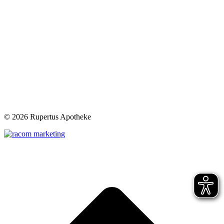
©
2026 Rupertus Apotheke
t
T