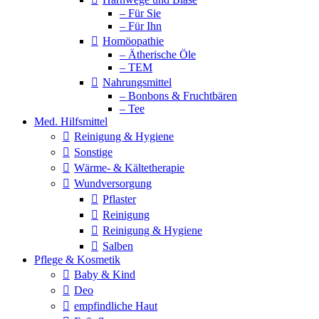
– Für Sie
– Für Ihn
Homöopathie
– Ätherische Öle
– TEM
Nahrungsmittel
– Bonbons & Fruchtbären
– Tee
Med. Hilfsmittel
Reinigung & Hygiene
Sonstige
Wärme- & Kältetherapie
Wundversorgung
Pflaster
Reinigung
Reinigung & Hygiene
Salben
Pflege & Kosmetik
Baby & Kind
Deo
empfindliche Haut