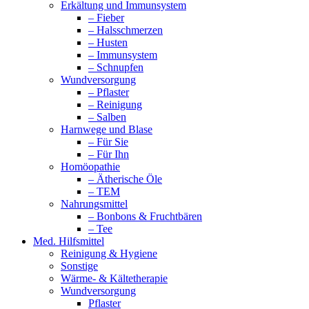
Erkältung und Immunsystem
– Fieber
– Halsschmerzen
– Husten
– Immunsystem
– Schnupfen
Wundversorgung
– Pflaster
– Reinigung
– Salben
Harnwege und Blase
– Für Sie
– Für Ihn
Homöopathie
– Ätherische Öle
– TEM
Nahrungsmittel
– Bonbons & Fruchtbären
– Tee
Med. Hilfsmittel
Reinigung & Hygiene
Sonstige
Wärme- & Kältetherapie
Wundversorgung
Pflaster