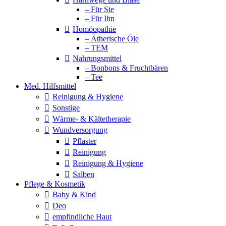
– Für Sie
– Für Ihn
Homöopathie
– Ätherische Öle
– TEM
Nahrungsmittel
– Bonbons & Fruchtbären
– Tee
Med. Hilfsmittel
Reinigung & Hygiene
Sonstige
Wärme- & Kältetherapie
Wundversorgung
Pflaster
Reinigung
Reinigung & Hygiene
Salben
Pflege & Kosmetik
Baby & Kind
Deo
empfindliche Haut