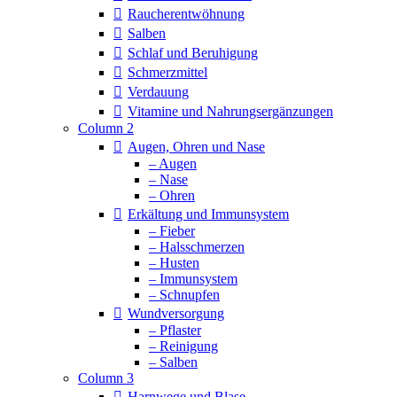
Raucherentwöhnung
Salben
Schlaf und Beruhigung
Schmerzmittel
Verdauung
Vitamine und Nahrungsergänzungen
Column 2
Augen, Ohren und Nase
– Augen
– Nase
– Ohren
Erkältung und Immunsystem
– Fieber
– Halsschmerzen
– Husten
– Immunsystem
– Schnupfen
Wundversorgung
– Pflaster
– Reinigung
– Salben
Column 3
Harnwege und Blase