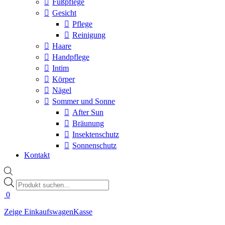
Fußpflege
Gesicht
Pflege
Reinigung
Haare
Handpflege
Intim
Körper
Nägel
Sommer und Sonne
After Sun
Bräunung
Insektenschutz
Sonnenschutz
Kontakt
Products
search
0
Zeige Einkaufswagen
Kasse