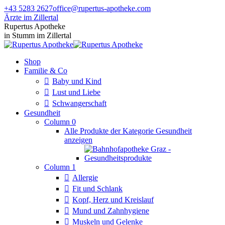
Zum
+43 5283 2627
office@rupertus-apotheke.com
Inhalt
Ärzte im Zillertal
springen
Facebook
Instagram
Rupertus Apotheke
page
page
in Stumm im Zillertal
opens
opens
in
in
Shop
new
new
Familie & Co
window
window
Baby und Kind
Lust und Liebe
Schwangerschaft
Gesundheit
Column 0
Alle Produkte der Kategorie Gesundheit
anzeigen
Column 1
Allergie
Fit und Schlank
Kopf, Herz und Kreislauf
Mund und Zahnhygiene
Muskeln und Gelenke