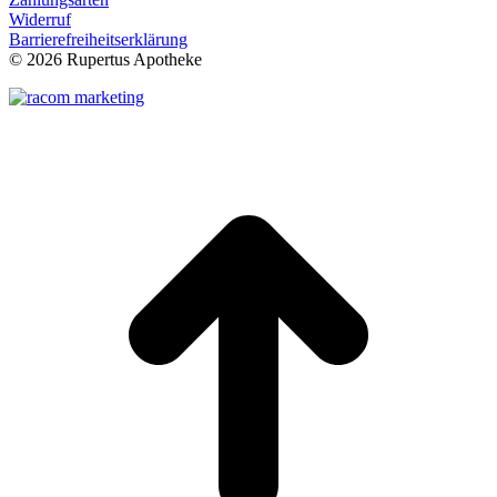
Widerruf
Barrierefreiheitserklärung
©
2026 Rupertus Apotheke
t
T