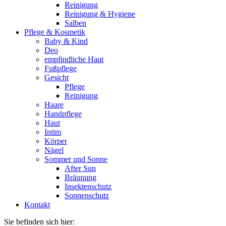
Reinigung
Reinigung & Hygiene
Salben
Pflege & Kosmetik
Baby & Kind
Deo
empfindliche Haut
Fußpflege
Gesicht
Pflege
Reinigung
Haare
Handpflege
Haut
Intim
Körper
Nägel
Sommer und Sonne
After Sun
Bräunung
Insektenschutz
Sonnenschutz
Kontakt
Sie befinden sich hier: